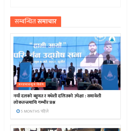
सम्बन्धित
समाचार
जनप्रभाबन्युज विशेष
नयाँ दलको बहुमत र मधेशी दलितको उपेक्षा : समावेशी
लोकतन्त्रमाथि गम्भीर प्रश्न
5 MONTHS पहिले