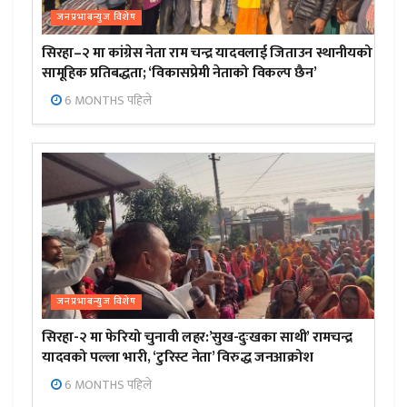
जनप्रभाबन्युज विशेष
सिरहा–२ मा कांग्रेस नेता राम चन्द्र यादवलाई जिताउन स्थानीयको
सामूहिक प्रतिबद्धता; ‘विकासप्रेमी नेताको विकल्प छैन’
6 MONTHS पहिले
जनप्रभाबन्युज विशेष
सिरहा-२ मा फेरियो चुनावी लहर:’सुख-दुःखका साथी’ रामचन्द्र
यादवको पल्ला भारी, ‘टुरिस्ट नेता’ विरुद्ध जनआक्रोश
6 MONTHS पहिले