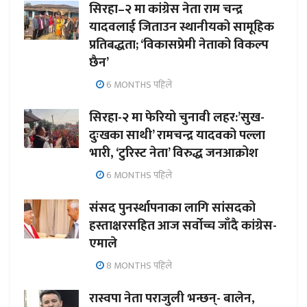
सिरहा–२ मा कांग्रेस नेता राम चन्द्र
यादवलाई जिताउन स्थानीयको सामूहिक
प्रतिबद्धता; ‘विकासप्रेमी नेताको विकल्प
छैन’
6 MONTHS पहिले
सिरहा-२ मा फेरियो चुनावी लहर:’सुख-
दुःखका साथी’ रामचन्द्र यादवको पल्ला
भारी, ‘टुरिस्ट नेता’ विरुद्ध जनआक्रोश
6 MONTHS पहिले
संसद पुनर्स्थापनाका लागि सांसदको
हस्ताक्षरसहित आज सर्वोच्च जाँदै कांग्रेस-
एमाले
8 MONTHS पहिले
रास्वपा नेता पराजुली भन्छन्- बालेन,