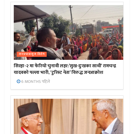
जनप्रभाबन्युज विशेष
सिरहा-२ मा फेरियो चुनावी लहर:’सुख-दुःखका साथी’ रामचन्द्र
यादवको पल्ला भारी, ‘टुरिस्ट नेता’ विरुद्ध जनआक्रोश
6 MONTHS पहिले