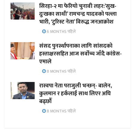
सिरहा-२ मा फेरियो चुनावी लहर:’सुख-
दुःखका साथी’ रामचन्द्र यादवको पल्ला
भारी, ‘टुरिस्ट नेता’ विरुद्ध जनआक्रोश
6 MONTHS पहिले
संसद पुनर्स्थापनाका लागि सांसदको
हस्ताक्षरसहित आज सर्वोच्च जाँदै कांग्रेस-
एमाले
8 MONTHS पहिले
रास्वपा नेता पराजुली भन्छन्- बालेन,
कुलमान र हर्कलाई साथ लिएर अघि
बढ्छौँ
8 MONTHS पहिले