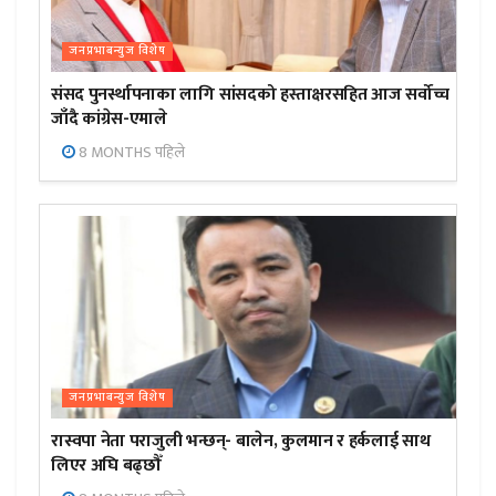
जनप्रभाबन्युज विशेष
संसद पुनर्स्थापनाका लागि सांसदको हस्ताक्षरसहित आज सर्वोच्च
जाँदै कांग्रेस-एमाले
8 MONTHS पहिले
जनप्रभाबन्युज विशेष
रास्वपा नेता पराजुली भन्छन्- बालेन, कुलमान र हर्कलाई साथ
लिएर अघि बढ्छौँ