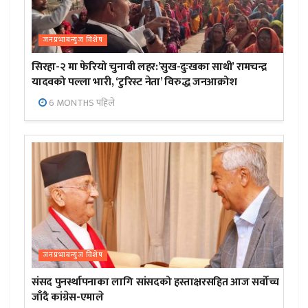
जनप्रभाबन्युज विशेष
सिरहा-२ मा फेरियो चुनावी लहर:’सुख-दुःखका साथी’ रामचन्द्र
यादवको पल्ला भारी, ‘टुरिस्ट नेता’ विरुद्ध जनआक्रोश
6 MONTHS पहिले
जनप्रभाबन्युज विशेष
संसद पुनर्स्थापनाका लागि सांसदको हस्ताक्षरसहित आज सर्वोच्च
जाँदै कांग्रेस-एमाले