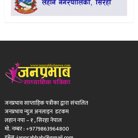
जनप्रभाव साप्ताहिक पत्रीका द्वारा संचालित
जनप्रभाव न्युज अनलाइन डटकम
लहान नपा – १ , सिरहा नेपाल
मो. नम्बर : +9779863964800
इमेल :
janprabhab@gmail.com