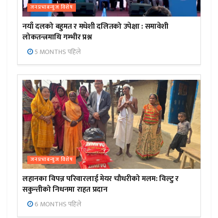
जनप्रभाबन्युज विशेष
नयाँ दलको बहुमत र मधेशी दलितको उपेक्षा : समावेशी
लोकतन्त्रमाथि गम्भीर प्रश्न
5 MONTHS पहिले
जनप्रभाबन्युज विशेष
लहानका विपन्न परिवारलाई मेयर चौधरीको मलम: विल्टु र
सकुन्तीको निधनमा राहत प्रदान
6 MONTHS पहिले