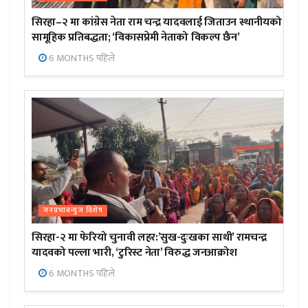
सिरहा–२ मा कांग्रेस नेता राम चन्द्र यादवलाई जिताउन स्थानीयको
सामूहिक प्रतिबद्धता; ‘विकासप्रेमी नेताको विकल्प छैन’
6 MONTHS पहिले
जनप्रभाबन्युज विशेष
सिरहा-२ मा फेरियो चुनावी लहर:’सुख-दुःखका साथी’ रामचन्द्र
यादवको पल्ला भारी, ‘टुरिस्ट नेता’ विरुद्ध जनआक्रोश
6 MONTHS पहिले