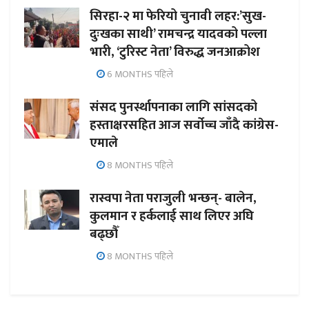
सिरहा-२ मा फेरियो चुनावी लहर:’सुख-
दुःखका साथी’ रामचन्द्र यादवको पल्ला
भारी, ‘टुरिस्ट नेता’ विरुद्ध जनआक्रोश
6 MONTHS पहिले
संसद पुनर्स्थापनाका लागि सांसदको
हस्ताक्षरसहित आज सर्वोच्च जाँदै कांग्रेस-
एमाले
8 MONTHS पहिले
रास्वपा नेता पराजुली भन्छन्- बालेन,
कुलमान र हर्कलाई साथ लिएर अघि
बढ्छौँ
8 MONTHS पहिले