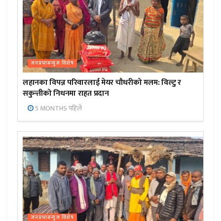
जनप्रभाबन्युज विशेष
लहानका विपन्न परिवारलाई मेयर चौधरीको मलम: विल्टु र
सकुन्तीको निधनमा राहत प्रदान
5 MONTHS पहिले
जनप्रभाबन्युज विशेष