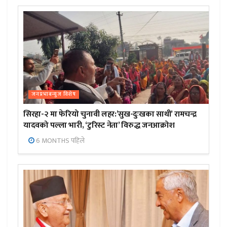
जनप्रभाबन्युज विशेष
सिरहा-२ मा फेरियो चुनावी लहर:’सुख-दुःखका साथी’ रामचन्द्र
यादवको पल्ला भारी, ‘टुरिस्ट नेता’ विरुद्ध जनआक्रोश
6 MONTHS पहिले