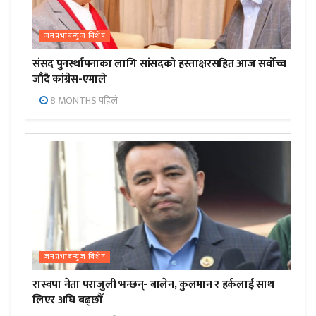
जनप्रभाबन्युज विशेष
संसद पुनर्स्थापनाका लागि सांसदको हस्ताक्षरसहित आज सर्वोच्च
जाँदै कांग्रेस-एमाले
8 MONTHS पहिले
जनप्रभाबन्युज विशेष
रास्वपा नेता पराजुली भन्छन्- बालेन, कुलमान र हर्कलाई साथ
लिएर अघि बढ्छौँ