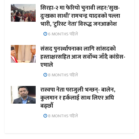
सिरहा-२ मा फेरियो चुनावी लहर:’सुख-
दुःखका साथी’ रामचन्द्र यादवको पल्ला
भारी, ‘टुरिस्ट नेता’ विरुद्ध जनआक्रोश
6 MONTHS पहिले
संसद पुनर्स्थापनाका लागि सांसदको
हस्ताक्षरसहित आज सर्वोच्च जाँदै कांग्रेस-
एमाले
8 MONTHS पहिले
रास्वपा नेता पराजुली भन्छन्- बालेन,
कुलमान र हर्कलाई साथ लिएर अघि
बढ्छौँ
8 MONTHS पहिले