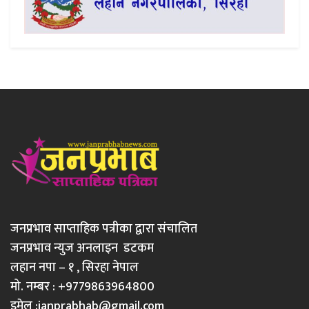
जनप्रभाव साप्ताहिक पत्रीका द्वारा संचालित
जनप्रभाव न्युज अनलाइन डटकम
लहान नपा – १ , सिरहा नेपाल
मो. नम्बर : +9779863964800
इमेल :
janprabhab@gmail.com