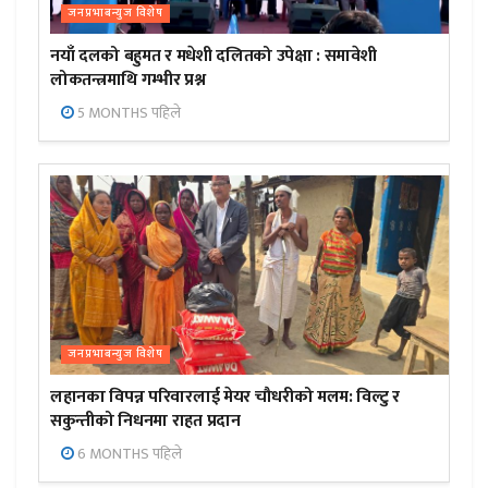
जनप्रभाबन्युज विशेष
नयाँ दलको बहुमत र मधेशी दलितको उपेक्षा : समावेशी
लोकतन्त्रमाथि गम्भीर प्रश्न
5 MONTHS पहिले
जनप्रभाबन्युज विशेष
लहानका विपन्न परिवारलाई मेयर चौधरीको मलम: विल्टु र
सकुन्तीको निधनमा राहत प्रदान
6 MONTHS पहिले