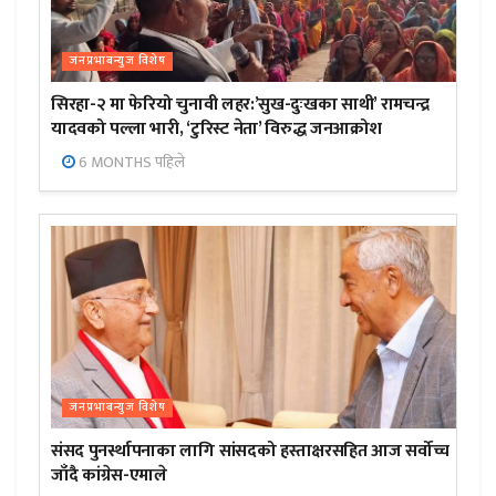
जनप्रभाबन्युज विशेष
सिरहा-२ मा फेरियो चुनावी लहर:’सुख-दुःखका साथी’ रामचन्द्र
यादवको पल्ला भारी, ‘टुरिस्ट नेता’ विरुद्ध जनआक्रोश
6 MONTHS पहिले
जनप्रभाबन्युज विशेष
संसद पुनर्स्थापनाका लागि सांसदको हस्ताक्षरसहित आज सर्वोच्च
जाँदै कांग्रेस-एमाले