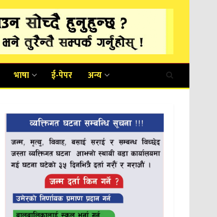
भाषा
ई-पेपर
अन्य