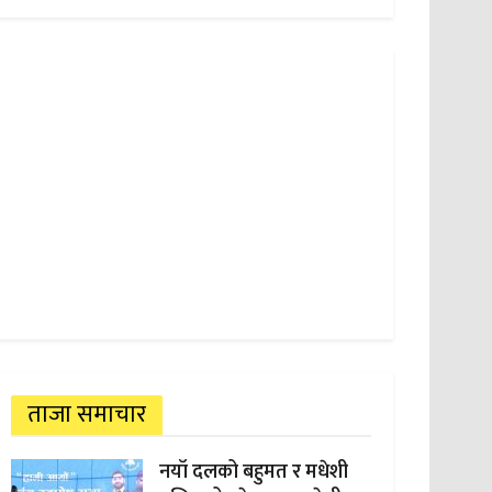
ताजा समाचार
नयाँ दलको बहुमत र मधेशी