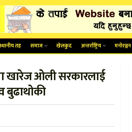
स्थानीय तह
समाज
खेलकुद
अन्तर्राष्ट्रिय
मनोरञ्जन
ौता खारेज ओली सरकारलाई
व बुढाथोकी