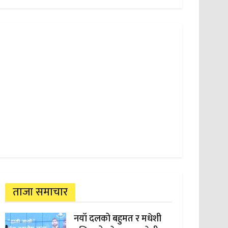
ताजा समाचार
नयाँ दलको बहुमत र मधेशी