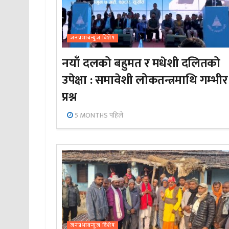
जनप्रभाबन्युज विशेष
नयाँ दलको बहुमत र मधेशी दलितको
उपेक्षा : समावेशी लोकतन्त्रमाथि गम्भीर
प्रश्न
5 MONTHS पहिले
जनप्रभाबन्युज विशेष