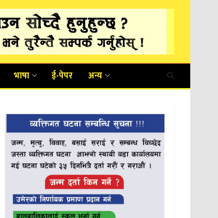
भाषा
ई-पेपर
अन्य