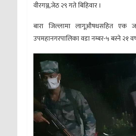
वीरगञ्ज,जेठ २९ गते बिहिवार ।
बारा जिल्लामा लागूऔषधसहित एक जना 
उपमहानगरपालिका वडा नम्बर-५ बस्ने २१ वर्