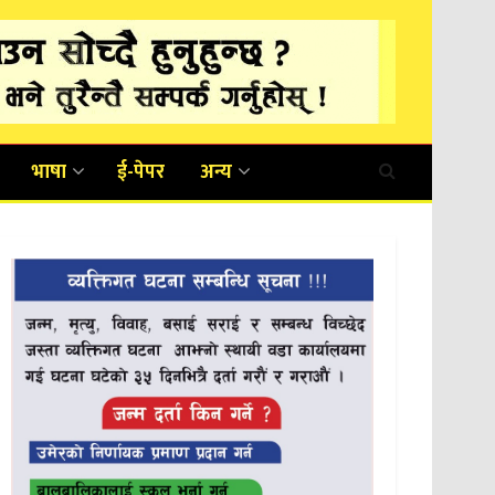
भाषा
ई-पेपर
अन्य