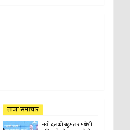
ताजा समाचार
नयाँ दलको बहुमत र मधेशी