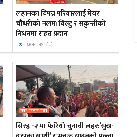
लहानका विपन्न परिवारलाई मेयर
चौधरीको मलम: विल्टु र सकुन्तीको
निधनमा राहत प्रदान
6 MONTHS पहिले
जनप्रभाबन्युज विशेष
सिरहा-२ मा फेरियो चुनावी लहर:’सुख-
दुःखका साथी’ रामचन्द्र यादवको पल्ला