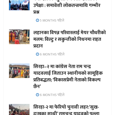
उपेक्षा : समावेशी लोकतन्त्रमाथि गम्भीर
प्रश्न
5 MONTHS पहिले
लहानका विपन्न परिवारलाई मेयर चौधरीको
मलम: विल्टु र सकुन्तीको निधनमा राहत
प्रदान
6 MONTHS पहिले
सिरहा–२ मा कांग्रेस नेता राम चन्द्र
यादवलाई जिताउन स्थानीयको सामूहिक
प्रतिबद्धता; ‘विकासप्रेमी नेताको विकल्प
छैन’
6 MONTHS पहिले
सिरहा-२ मा फेरियो चुनावी लहर:’सुख-
दुःखका साथी’ रामचन्द्र यादवको पल्ला