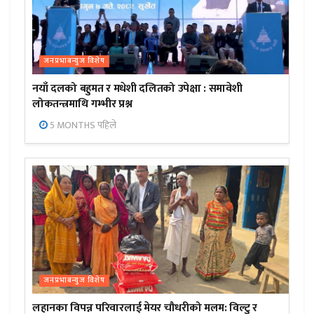
जनप्रभाबन्युज विशेष
नयाँ दलको बहुमत र मधेशी दलितको उपेक्षा : समावेशी
लोकतन्त्रमाथि गम्भीर प्रश्न
5 MONTHS पहिले
जनप्रभाबन्युज विशेष
लहानका विपन्न परिवारलाई मेयर चौधरीको मलम: विल्टु र