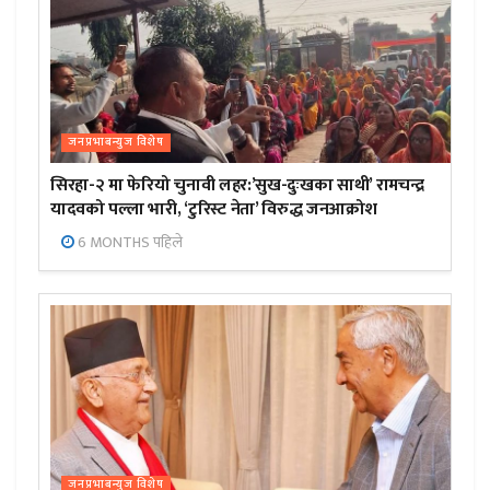
जनप्रभाबन्युज विशेष
सिरहा-२ मा फेरियो चुनावी लहर:’सुख-दुःखका साथी’ रामचन्द्र
यादवको पल्ला भारी, ‘टुरिस्ट नेता’ विरुद्ध जनआक्रोश
6 MONTHS पहिले
जनप्रभाबन्युज विशेष