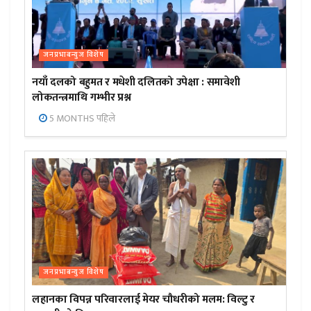
जनप्रभाबन्युज विशेष
नयाँ दलको बहुमत र मधेशी दलितको उपेक्षा : समावेशी
लोकतन्त्रमाथि गम्भीर प्रश्न
5 MONTHS पहिले
जनप्रभाबन्युज विशेष
लहानका विपन्न परिवारलाई मेयर चौधरीको मलम: विल्टु र