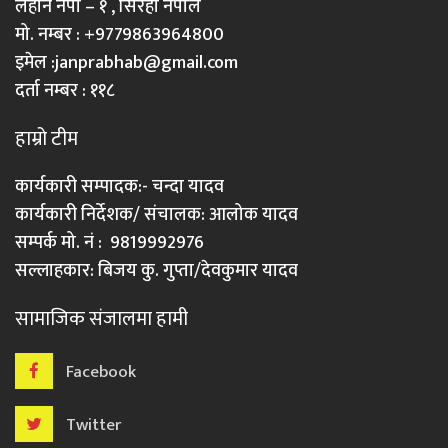
लहान नपा – १ , सिरहा नेपाल
मो. नम्बर : +9779863964800
इमेल :
janprabhab@gmail.com
दर्ता नम्बर : ११८
हाम्रो टीम
कार्यकारी सम्पादक:- चन्दा यादव
कार्यकारी निर्देशक/ संचालक: आलोक यादव
सम्पर्क मो. नं : 9819992976
सल्लाहकार: बिजय कु. गुप्ता/देवकुमार यादव
सामाजिक संजालमा हामी
Facebook
Twitter