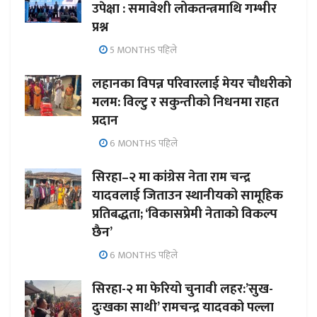
उपेक्षा : समावेशी लोकतन्त्रमाथि गम्भीर
प्रश्न
5 MONTHS पहिले
लहानका विपन्न परिवारलाई मेयर चौधरीको
मलम: विल्टु र सकुन्तीको निधनमा राहत
प्रदान
6 MONTHS पहिले
सिरहा–२ मा कांग्रेस नेता राम चन्द्र
यादवलाई जिताउन स्थानीयको सामूहिक
प्रतिबद्धता; ‘विकासप्रेमी नेताको विकल्प
छैन’
6 MONTHS पहिले
सिरहा-२ मा फेरियो चुनावी लहर:’सुख-
दुःखका साथी’ रामचन्द्र यादवको पल्ला