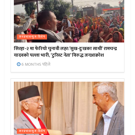
जनप्रभाबन्युज विशेष
सिरहा-२ मा फेरियो चुनावी लहर:’सुख-दुःखका साथी’ रामचन्द्र
यादवको पल्ला भारी, ‘टुरिस्ट नेता’ विरुद्ध जनआक्रोश
6 MONTHS पहिले
जनप्रभाबन्युज विशेष