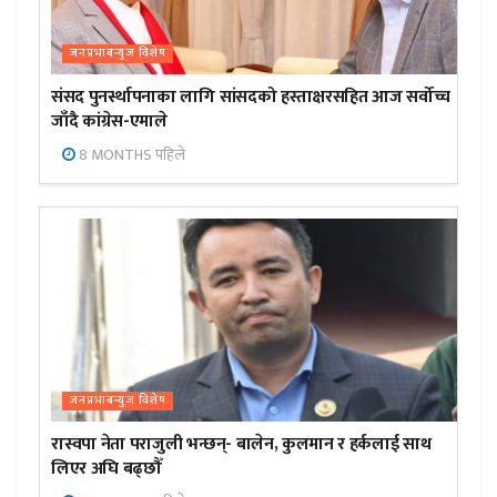
जनप्रभाबन्युज विशेष
संसद पुनर्स्थापनाका लागि सांसदको हस्ताक्षरसहित आज सर्वोच्च
जाँदै कांग्रेस-एमाले
8 MONTHS पहिले
जनप्रभाबन्युज विशेष
रास्वपा नेता पराजुली भन्छन्- बालेन, कुलमान र हर्कलाई साथ
लिएर अघि बढ्छौँ