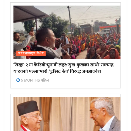
जनप्रभाबन्युज विशेष
सिरहा-२ मा फेरियो चुनावी लहर:’सुख-दुःखका साथी’ रामचन्द्र
यादवको पल्ला भारी, ‘टुरिस्ट नेता’ विरुद्ध जनआक्रोश
6 MONTHS पहिले