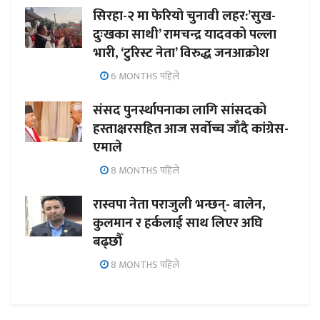
सिरहा-२ मा फेरियो चुनावी लहर:’सुख-
दुःखका साथी’ रामचन्द्र यादवको पल्ला
भारी, ‘टुरिस्ट नेता’ विरुद्ध जनआक्रोश
6 MONTHS पहिले
संसद पुनर्स्थापनाका लागि सांसदको
हस्ताक्षरसहित आज सर्वोच्च जाँदै कांग्रेस-
एमाले
8 MONTHS पहिले
रास्वपा नेता पराजुली भन्छन्- बालेन,
कुलमान र हर्कलाई साथ लिएर अघि
बढ्छौँ
8 MONTHS पहिले