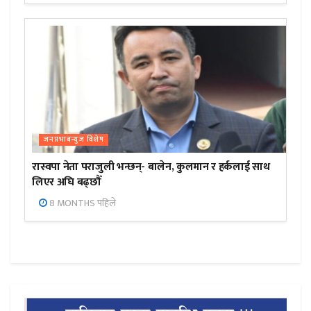
जनप्रभाबन्युज विशेष
रास्वपा नेता पराजुली भन्छन्- बालेन, कुलमान र हर्कलाई साथ
लिएर अघि बढ्छौँ
8 MONTHS पहिले