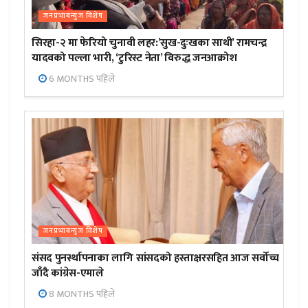
जनप्रभाबन्युज विशेष
सिरहा-२ मा फेरियो चुनावी लहर:’सुख-दुःखका साथी’ रामचन्द्र
यादवको पल्ला भारी, ‘टुरिस्ट नेता’ विरुद्ध जनआक्रोश
6 MONTHS पहिले
जनप्रभाबन्युज विशेष
संसद पुनर्स्थापनाका लागि सांसदको हस्ताक्षरसहित आज सर्वोच्च
जाँदै कांग्रेस-एमाले
8 MONTHS पहिले