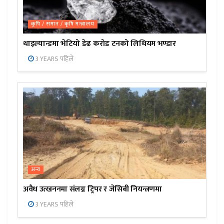
कृषि / समान / कृषि मन्त्रालय
थाइल्यान्डमा भेटियो डेढ करोड टनको लिथियम भण्डार
3 YEARS पहिले
अन्य
अवैध उत्खननमा संलग्न ट्रिपर र जेसिबी नियन्त्रणमा
3 YEARS पहिले