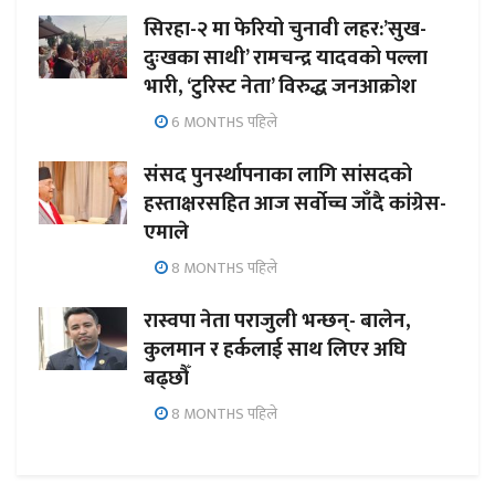
सिरहा-२ मा फेरियो चुनावी लहर:’सुख-
दुःखका साथी’ रामचन्द्र यादवको पल्ला
भारी, ‘टुरिस्ट नेता’ विरुद्ध जनआक्रोश
6 MONTHS पहिले
संसद पुनर्स्थापनाका लागि सांसदको
हस्ताक्षरसहित आज सर्वोच्च जाँदै कांग्रेस-
एमाले
8 MONTHS पहिले
रास्वपा नेता पराजुली भन्छन्- बालेन,
कुलमान र हर्कलाई साथ लिएर अघि
बढ्छौँ
8 MONTHS पहिले