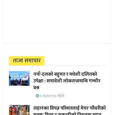
ताजा समाचार
नयाँ दलको बहुमत र मधेशी दलितको
उपेक्षा : समावेशी लोकतन्त्रमाथि गम्भीर
प्रश्न
5 MONTHS पहिले
लहानका विपन्न परिवारलाई मेयर चौधरीको
मलम: विल्टु र सकुन्तीको निधनमा राहत