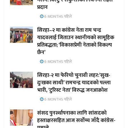
प्रदान
6 MONTHS पहिले
सिरहा–२ मा कांग्रेस नेता राम चन्द्र
यादवलाई जिताउन स्थानीयको सामूहिक
प्रतिबद्धता; ‘विकासप्रेमी नेताको विकल्प
छैन’
6 MONTHS पहिले
सिरहा-२ मा फेरियो चुनावी लहर:’सुख-
दुःखका साथी’ रामचन्द्र यादवको पल्ला
भारी, ‘टुरिस्ट नेता’ विरुद्ध जनआक्रोश
6 MONTHS पहिले
संसद पुनर्स्थापनाका लागि सांसदको
हस्ताक्षरसहित आज सर्वोच्च जाँदै कांग्रेस-
एमाले