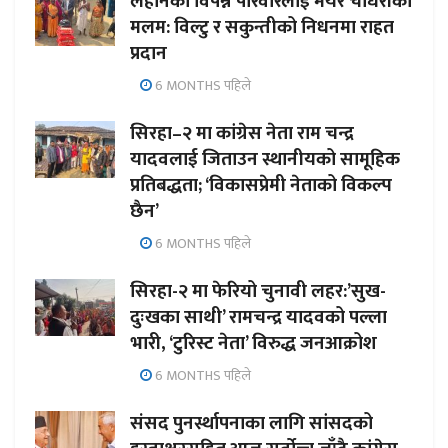
लहानका विपन्न परिवारलाई मेयर चौधरीको
मलम: विल्टु र सकुन्तीको निधनमा राहत
प्रदान
6 MONTHS पहिले
सिरहा–२ मा कांग्रेस नेता राम चन्द्र
यादवलाई जिताउन स्थानीयको सामूहिक
प्रतिबद्धता; ‘विकासप्रेमी नेताको विकल्प
छैन’
6 MONTHS पहिले
सिरहा-२ मा फेरियो चुनावी लहर:’सुख-
दुःखका साथी’ रामचन्द्र यादवको पल्ला
भारी, ‘टुरिस्ट नेता’ विरुद्ध जनआक्रोश
6 MONTHS पहिले
संसद पुनर्स्थापनाका लागि सांसदको