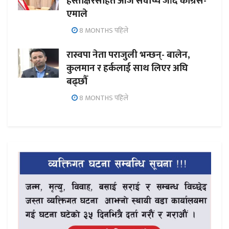
हस्ताक्षरसहित आज सर्वोच्च जाँदै कांग्रेस-
एमाले
8 MONTHS पहिले
रास्वपा नेता पराजुली भन्छन्- बालेन,
कुलमान र हर्कलाई साथ लिएर अघि
बढ्छौँ
8 MONTHS पहिले