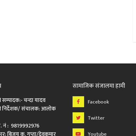
म
सामाजिक संजालमा हामी
ी सम्पादक:- चन्दा यादव
Facebook
री निर्देशक/ संचालक: आलोक
Twitter
मो. नं : 9819992976
र: बिजय कु. गुप्ता/देवकुमार
Youtube