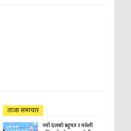
ताजा समाचार
नयाँ दलको बहुमत र मधेशी