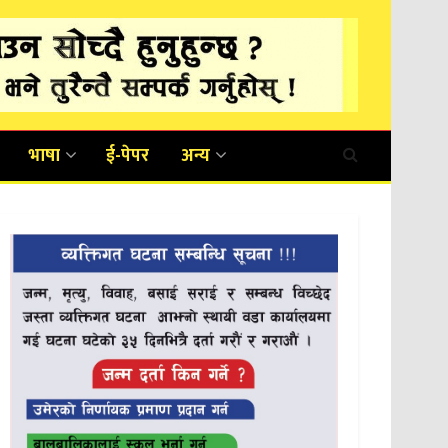
भाषा
ई-पेपर
अन्य