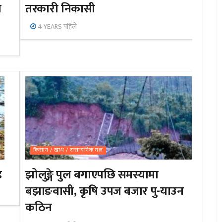
न
तरकारी निकासी
4 YEARS पहिले
किसान / खाध / रासायनिक मल
ड
झोलुङ्गे पुल बगाएपछि समस्यामा
बझाङवासी, कृषि उपज बजार पु-याउन
कठिन