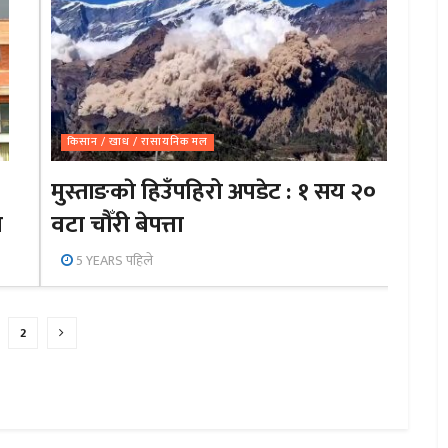
किसान / खाध / रासायनिक मल
मुस्ताङकाे हिउँपहिरो अपडेट : १ सय २०
ा
वटा चौँरी बेपत्ता
5 YEARS पहिले
2