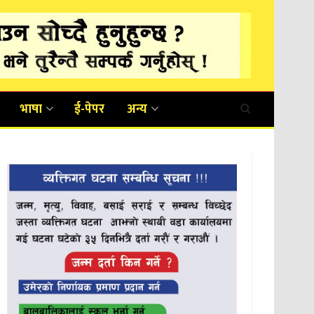
भाषा
ई-पेपर
अन्य