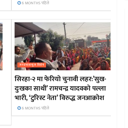
6 MONTHS पहिले
जनप्रभाबन्युज विशेष
सिरहा-२ मा फेरियो चुनावी लहर:’सुख-
दुःखका साथी’ रामचन्द्र यादवको पल्ला
भारी, ‘टुरिस्ट नेता’ विरुद्ध जनआक्रोश
6 MONTHS पहिले