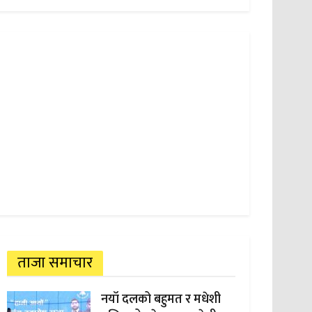
ताजा समाचार
नयाँ दलको बहुमत र मधेशी