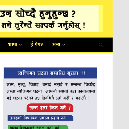
भाषा
ई-पेपर
अन्य