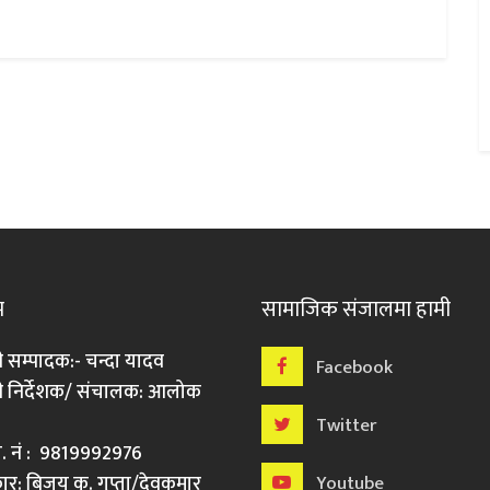
म
सामाजिक संजालमा हामी
ी सम्पादक:- चन्दा यादव
Facebook
री निर्देशक/ संचालक: आलोक
Twitter
मो. नं : 9819992976
र: बिजय कु. गुप्ता/देवकुमार
Youtube