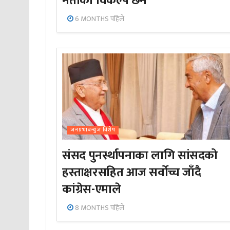
नेताको विकल्प छैन’
6 MONTHS पहिले
जनप्रभाबन्युज विशेष
संसद पुनर्स्थापनाका लागि सांसदको
हस्ताक्षरसहित आज सर्वोच्च जाँदै
कांग्रेस-एमाले
8 MONTHS पहिले