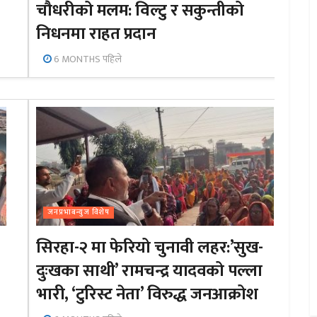
चौधरीको मलम: विल्टु र सकुन्तीको
निधनमा राहत प्रदान
6 MONTHS पहिले
जनप्रभाबन्युज विशेष
सिरहा-२ मा फेरियो चुनावी लहर:’सुख-
दुःखका साथी’ रामचन्द्र यादवको पल्ला
भारी, ‘टुरिस्ट नेता’ विरुद्ध जनआक्रोश