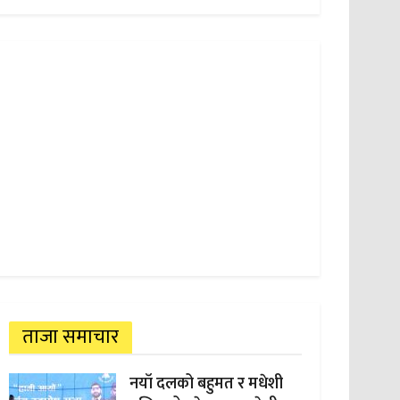
ताजा समाचार
नयाँ दलको बहुमत र मधेशी