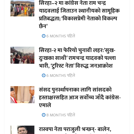
सिरहा–२ मा कांग्रेस नेता राम चन्द्र
यादवलाई जिताउन स्थानीयको सामूहिक
प्रतिबद्धता; ‘विकासप्रेमी नेताको विकल्प
छैन’
6 MONTHS पहिले
सिरहा-२ मा फेरियो चुनावी लहर:’सुख-
दुःखका साथी’ रामचन्द्र यादवको पल्ला
भारी, ‘टुरिस्ट नेता’ विरुद्ध जनआक्रोश
6 MONTHS पहिले
संसद पुनर्स्थापनाका लागि सांसदको
हस्ताक्षरसहित आज सर्वोच्च जाँदै कांग्रेस-
एमाले
8 MONTHS पहिले
रास्वपा नेता पराजुली भन्छन्- बालेन,