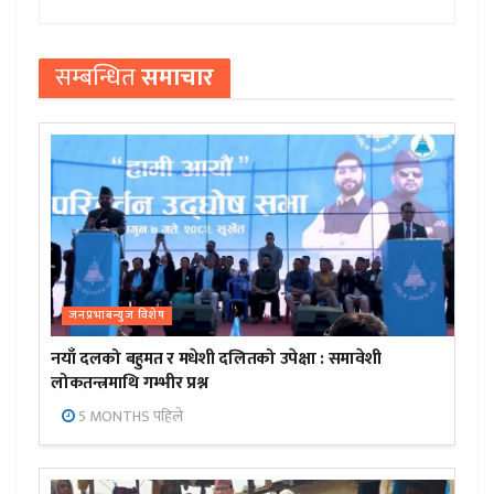
सम्बन्धित
समाचार
जनप्रभाबन्युज विशेष
नयाँ दलको बहुमत र मधेशी दलितको उपेक्षा : समावेशी
लोकतन्त्रमाथि गम्भीर प्रश्न
5 MONTHS पहिले