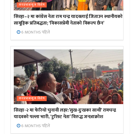
जनप्रभाबन्युज विशेष
सिरहा–२ मा कांग्रेस नेता राम चन्द्र यादवलाई जिताउन स्थानीयको
सामूहिक प्रतिबद्धता; ‘विकासप्रेमी नेताको विकल्प छैन’
6 MONTHS पहिले
जनप्रभाबन्युज विशेष
सिरहा-२ मा फेरियो चुनावी लहर:’सुख-दुःखका साथी’ रामचन्द्र
यादवको पल्ला भारी, ‘टुरिस्ट नेता’ विरुद्ध जनआक्रोश
6 MONTHS पहिले