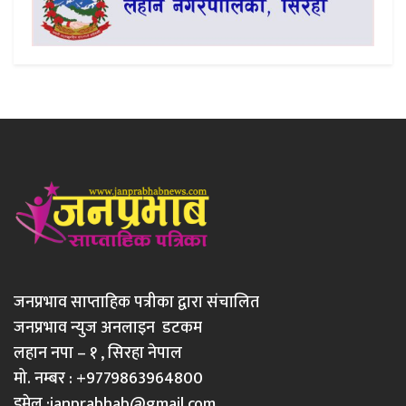
जनप्रभाव साप्ताहिक पत्रीका द्वारा संचालित
जनप्रभाव न्युज अनलाइन डटकम
लहान नपा – १ , सिरहा नेपाल
मो. नम्बर : +9779863964800
इमेल :
janprabhab@gmail.com