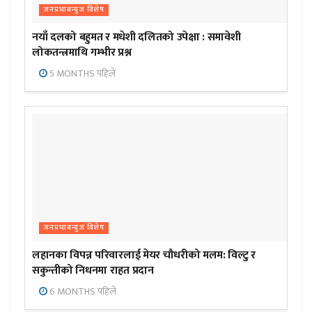
जनप्रभाबन्युज विशेष
नयाँ दलको बहुमत र मधेशी दलितको उपेक्षा : समावेशी
लोकतन्त्रमाथि गम्भीर प्रश्न
5 MONTHS पहिले
जनप्रभाबन्युज विशेष
लहानका विपन्न परिवारलाई मेयर चौधरीको मलम: विल्टु र
सकुन्तीको निधनमा राहत प्रदान
6 MONTHS पहिले