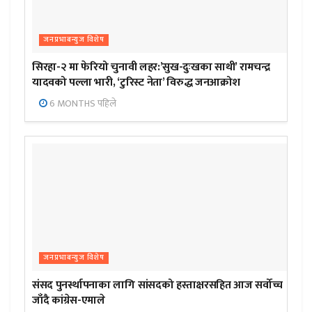
जनप्रभाबन्युज विशेष
सिरहा-२ मा फेरियो चुनावी लहर:’सुख-दुःखका साथी’ रामचन्द्र
यादवको पल्ला भारी, ‘टुरिस्ट नेता’ विरुद्ध जनआक्रोश
6 MONTHS पहिले
जनप्रभाबन्युज विशेष
संसद पुनर्स्थापनाका लागि सांसदको हस्ताक्षरसहित आज सर्वोच्च
जाँदै कांग्रेस-एमाले