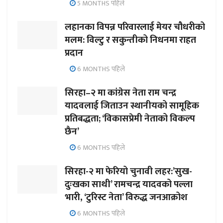
5 MONTHS पहिले
लहानका विपन्न परिवारलाई मेयर चौधरीको
मलम: विल्टु र सकुन्तीको निधनमा राहत
प्रदान
6 MONTHS पहिले
सिरहा–२ मा कांग्रेस नेता राम चन्द्र
यादवलाई जिताउन स्थानीयको सामूहिक
प्रतिबद्धता; ‘विकासप्रेमी नेताको विकल्प
छैन’
6 MONTHS पहिले
सिरहा-२ मा फेरियो चुनावी लहर:’सुख-
दुःखका साथी’ रामचन्द्र यादवको पल्ला
भारी, ‘टुरिस्ट नेता’ विरुद्ध जनआक्रोश
6 MONTHS पहिले