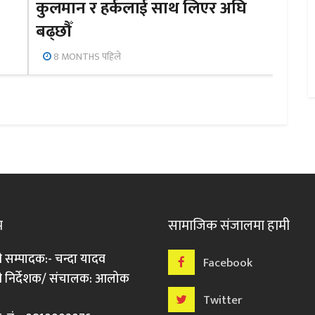
कुलमान र हर्कलाई साथ लिएर अघि
बढ्छौँ
8 MONTHS पहिले
म
सामाजिक संजालमा हामी
ी सम्पादक:- चन्दा यादव
Facebook
री निर्देशक/ संचालक: आलोक
Twitter