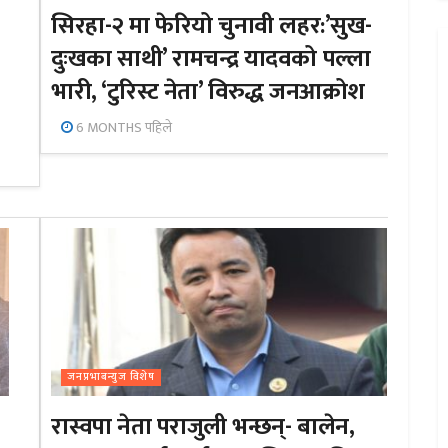
सिरहा-२ मा फेरियो चुनावी लहर:’सुख-
दुःखका साथी’ रामचन्द्र यादवको पल्ला
भारी, ‘टुरिस्ट नेता’ विरुद्ध जनआक्रोश
6 MONTHS पहिले
जनप्रभाबन्युज विशेष
रास्वपा नेता पराजुली भन्छन्- बालेन,