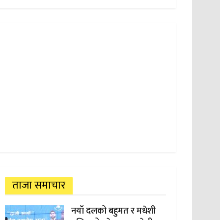
ताजा समाचार
नयाँ दलको बहुमत र मधेशी