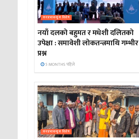
जनप्रभाबन्युज विशेष
नयाँ दलको बहुमत र मधेशी दलितको
उपेक्षा : समावेशी लोकतन्त्रमाथि गम्भीर
प्रश्न
5 MONTHS पहिले
जनप्रभाबन्युज विशेष