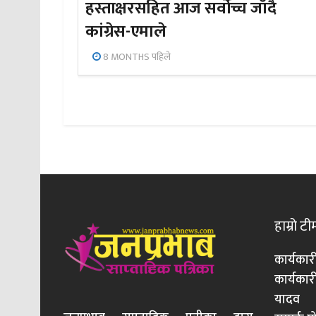
हस्ताक्षरसहित आज सर्वोच्च जाँदै
कांग्रेस-एमाले
8 MONTHS पहिले
हाम्रो टी
कार्यकार
कार्यका
यादव