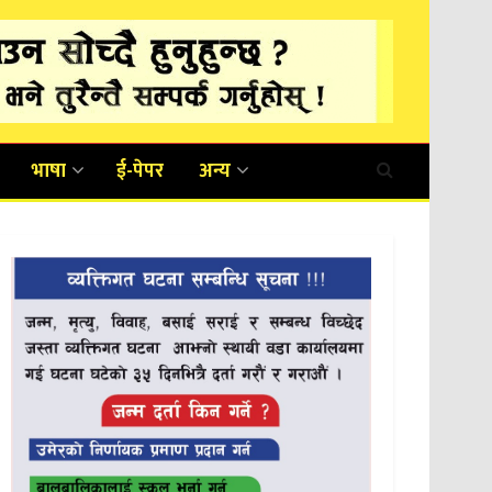
भाषा
ई-पेपर
अन्य