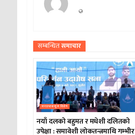
सम्बन्धित
समाचार
जनप्रभाबन्युज विशेष
नयाँ दलको बहुमत र मधेशी दलितको
उपेक्षा : समावेशी लोकतन्त्रमाथि गम्भीर