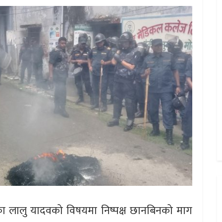
 भएका लालु यादवको विषयमा निष्पक्ष छानबिनको माग