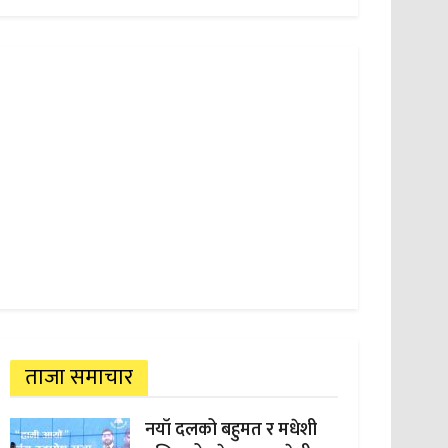
ताजा समाचार
नयाँ दलको बहुमत र मधेशी