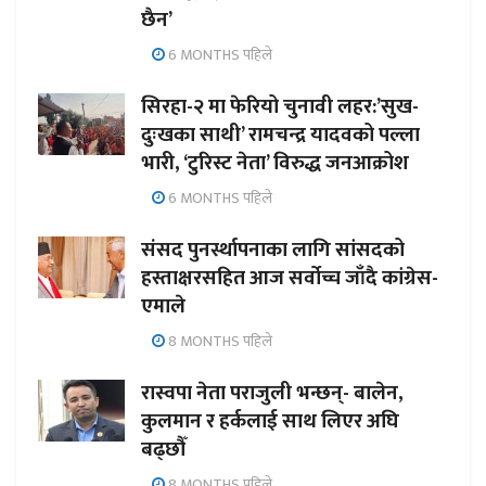
छैन’
6 MONTHS पहिले
सिरहा-२ मा फेरियो चुनावी लहर:’सुख-
दुःखका साथी’ रामचन्द्र यादवको पल्ला
भारी, ‘टुरिस्ट नेता’ विरुद्ध जनआक्रोश
6 MONTHS पहिले
संसद पुनर्स्थापनाका लागि सांसदको
हस्ताक्षरसहित आज सर्वोच्च जाँदै कांग्रेस-
एमाले
8 MONTHS पहिले
रास्वपा नेता पराजुली भन्छन्- बालेन,
कुलमान र हर्कलाई साथ लिएर अघि
बढ्छौँ
8 MONTHS पहिले