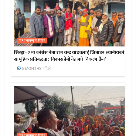
जनप्रभाबन्युज विशेष
सिरहा–२ मा कांग्रेस नेता राम चन्द्र यादवलाई जिताउन स्थानीयको
सामूहिक प्रतिबद्धता; ‘विकासप्रेमी नेताको विकल्प छैन’
6 MONTHS पहिले
जनप्रभाबन्युज विशेष