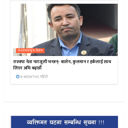
जनप्रभाबन्युज विशेष
रास्वपा नेता पराजुली भन्छन्- बालेन, कुलमान र हर्कलाई साथ
लिएर अघि बढ्छौँ
8 MONTHS पहिले