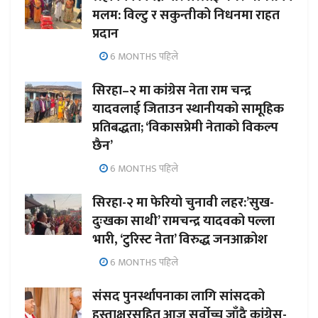
मलम: विल्टु र सकुन्तीको निधनमा राहत
प्रदान
6 MONTHS पहिले
सिरहा–२ मा कांग्रेस नेता राम चन्द्र
यादवलाई जिताउन स्थानीयको सामूहिक
प्रतिबद्धता; ‘विकासप्रेमी नेताको विकल्प
छैन’
6 MONTHS पहिले
सिरहा-२ मा फेरियो चुनावी लहर:’सुख-
दुःखका साथी’ रामचन्द्र यादवको पल्ला
भारी, ‘टुरिस्ट नेता’ विरुद्ध जनआक्रोश
6 MONTHS पहिले
संसद पुनर्स्थापनाका लागि सांसदको
हस्ताक्षरसहित आज सर्वोच्च जाँदै कांग्रेस-