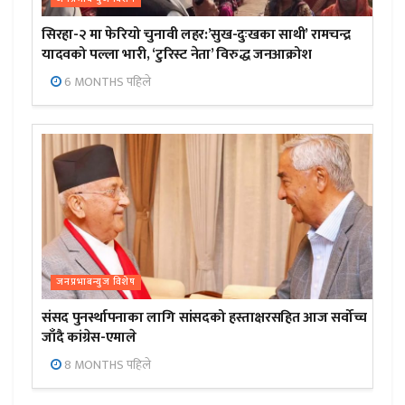
सिरहा-२ मा फेरियो चुनावी लहर:’सुख-दुःखका साथी’ रामचन्द्र
यादवको पल्ला भारी, ‘टुरिस्ट नेता’ विरुद्ध जनआक्रोश
6 MONTHS पहिले
जनप्रभाबन्युज विशेष
संसद पुनर्स्थापनाका लागि सांसदको हस्ताक्षरसहित आज सर्वोच्च
जाँदै कांग्रेस-एमाले
8 MONTHS पहिले