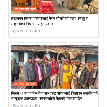
जनप्रभाबन्युज विशेष
लहानका विपन्न परिवारलाई मेयर चौधरीको मलम: विल्टु र
सकुन्तीको निधनमा राहत प्रदान
6 MONTHS पहिले
जनप्रभाबन्युज विशेष
सिरहा–२ मा कांग्रेस नेता राम चन्द्र यादवलाई जिताउन स्थानीयको
सामूहिक प्रतिबद्धता; ‘विकासप्रेमी नेताको विकल्प छैन’
6 MONTHS पहिले