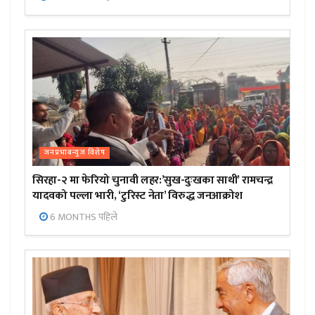
जनप्रभाबन्युज विशेष
सिरहा-२ मा फेरियो चुनावी लहर:’सुख-दुःखका साथी’ रामचन्द्र
यादवको पल्ला भारी, ‘टुरिस्ट नेता’ विरुद्ध जनआक्रोश
6 MONTHS पहिले