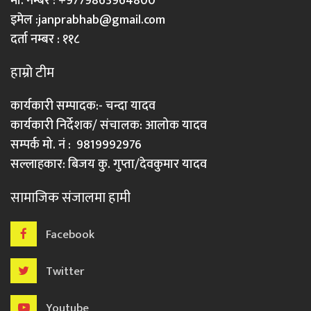
मो. नम्बर : +9779863964800
इमेल :
janprabhab@gmail.com
दर्ता नम्बर : ११८
हाम्रो टीम
कार्यकारी सम्पादक:- चन्दा यादव
कार्यकारी निर्देशक/ संचालक: आलोक यादव
सम्पर्क मो. नं : 9819992976
सल्लाहकार: बिजय कु. गुप्ता/देवकुमार यादव
सामाजिक संजालमा हामी
Facebook
Twitter
Youtube