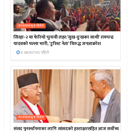
जनप्रभाबन्युज विशेष
सिरहा-२ मा फेरियो चुनावी लहर:’सुख-दुःखका साथी’ रामचन्द्र
यादवको पल्ला भारी, ‘टुरिस्ट नेता’ विरुद्ध जनआक्रोश
6 MONTHS पहिले
जनप्रभाबन्युज विशेष
संसद पुनर्स्थापनाका लागि सांसदको हस्ताक्षरसहित आज सर्वोच्च