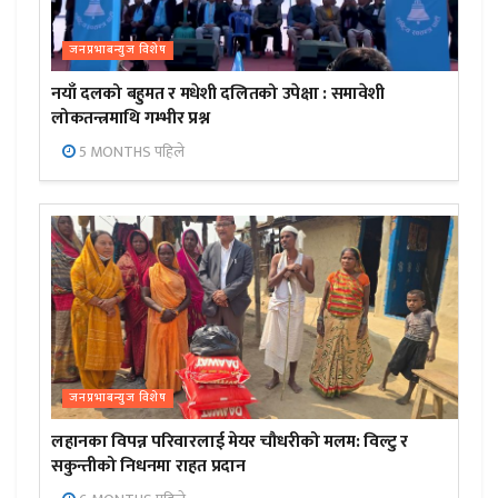
जनप्रभाबन्युज विशेष
नयाँ दलको बहुमत र मधेशी दलितको उपेक्षा : समावेशी
लोकतन्त्रमाथि गम्भीर प्रश्न
5 MONTHS पहिले
जनप्रभाबन्युज विशेष
लहानका विपन्न परिवारलाई मेयर चौधरीको मलम: विल्टु र
सकुन्तीको निधनमा राहत प्रदान