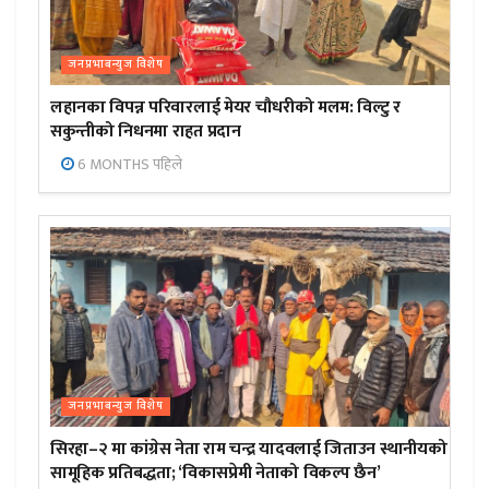
जनप्रभाबन्युज विशेष
लहानका विपन्न परिवारलाई मेयर चौधरीको मलम: विल्टु र
सकुन्तीको निधनमा राहत प्रदान
6 MONTHS पहिले
जनप्रभाबन्युज विशेष
सिरहा–२ मा कांग्रेस नेता राम चन्द्र यादवलाई जिताउन स्थानीयको
सामूहिक प्रतिबद्धता; ‘विकासप्रेमी नेताको विकल्प छैन’