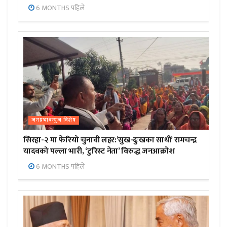
6 MONTHS पहिले
जनप्रभाबन्युज विशेष
सिरहा-२ मा फेरियो चुनावी लहर:’सुख-दुःखका साथी’ रामचन्द्र
यादवको पल्ला भारी, ‘टुरिस्ट नेता’ विरुद्ध जनआक्रोश
6 MONTHS पहिले