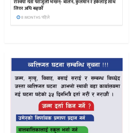
रास्वपा नेता पराजुली भन्छन्- बालेन, कुलमान र हर्कलाई साथ
लिएर अघि बढ्छौँ
8 MONTHS पहिले