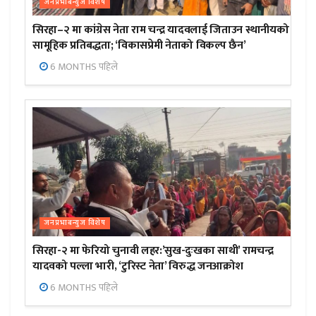
जनप्रभाबन्युज विशेष
सिरहा–२ मा कांग्रेस नेता राम चन्द्र यादवलाई जिताउन स्थानीयको
सामूहिक प्रतिबद्धता; ‘विकासप्रेमी नेताको विकल्प छैन’
6 MONTHS पहिले
जनप्रभाबन्युज विशेष
सिरहा-२ मा फेरियो चुनावी लहर:’सुख-दुःखका साथी’ रामचन्द्र
यादवको पल्ला भारी, ‘टुरिस्ट नेता’ विरुद्ध जनआक्रोश
6 MONTHS पहिले