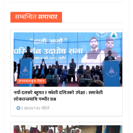
सम्बन्धित
समाचार
जनप्रभाबन्युज विशेष
नयाँ दलको बहुमत र मधेशी दलितको उपेक्षा : समावेशी
लोकतन्त्रमाथि गम्भीर प्रश्न
5 MONTHS पहिले