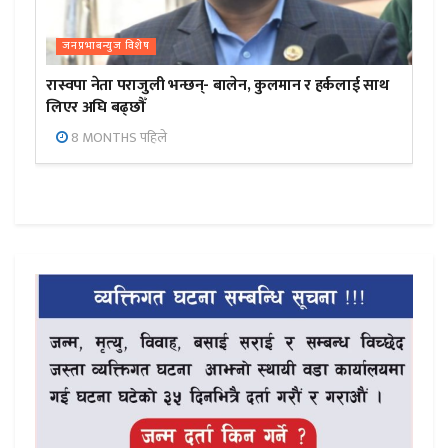
जनप्रभाबन्युज विशेष
रास्वपा नेता पराजुली भन्छन्- बालेन, कुलमान र हर्कलाई साथ
लिएर अघि बढ्छौँ
8 MONTHS पहिले