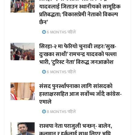
यादवलाई जिताउन स्थानीयको सामूहिक
प्रतिबद्धता; ‘विकासप्रेमी नेताको विकल्प
छैन’
6 MONTHS पहिले
सिरहा-२ मा फेरियो चुनावी लहर:’सुख-
दुःखका साथी’ रामचन्द्र यादवको पल्ला
भारी, ‘टुरिस्ट नेता’ विरुद्ध जनआक्रोश
6 MONTHS पहिले
संसद पुनर्स्थापनाका लागि सांसदको
हस्ताक्षरसहित आज सर्वोच्च जाँदै कांग्रेस-
एमाले
8 MONTHS पहिले
रास्वपा नेता पराजुली भन्छन्- बालेन,
कुलमान र हर्कलाई साथ लिएर अघि