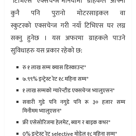
टिभिएस “एक्सचेन्ज मेनियामा” ग्राहकले आफ्नो
कुनै पनि पुरानो मोटरसाइकल वा
स्कुटरको एक्सचेन्ज गरी नयाँ टिभिएस घर लग्न
सक्नु हुनेछ । यस अफरमा ग्राहकले पाउने
सुविधाहरु यस प्रकार रहेको छ:
रु १ लाख सम्म क्यास डिस्काउन्ट*
७.९९% इन्ट्रेस्ट रेट १८ महिना सम्म*
१ लाख सम्मको ग्यारेन्टीड एक्सचेन्ज भ्यालुएसन*
सवारी गुडे पनि नगुडे पनि रू ३० हजार सम्म
मिनीमम भ्यालुएसन*
फ्री एसेसोरिजमा हेलमेट, ब्याग र बाइक कभर*
0% इन्ट्रेस्ट रेट selective मोडेल १८ महिना सम्म*