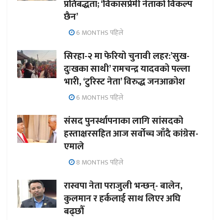
प्रतिबद्धता; ‘विकासप्रेमी नेताको विकल्प
छैन’
6 MONTHS पहिले
सिरहा-२ मा फेरियो चुनावी लहर:’सुख-
दुःखका साथी’ रामचन्द्र यादवको पल्ला
भारी, ‘टुरिस्ट नेता’ विरुद्ध जनआक्रोश
6 MONTHS पहिले
संसद पुनर्स्थापनाका लागि सांसदको
हस्ताक्षरसहित आज सर्वोच्च जाँदै कांग्रेस-
एमाले
8 MONTHS पहिले
रास्वपा नेता पराजुली भन्छन्- बालेन,
कुलमान र हर्कलाई साथ लिएर अघि
बढ्छौँ