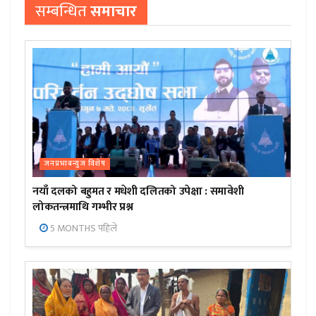
सम्बन्धित
समाचार
जनप्रभाबन्युज विशेष
नयाँ दलको बहुमत र मधेशी दलितको उपेक्षा : समावेशी
लोकतन्त्रमाथि गम्भीर प्रश्न
5 MONTHS पहिले