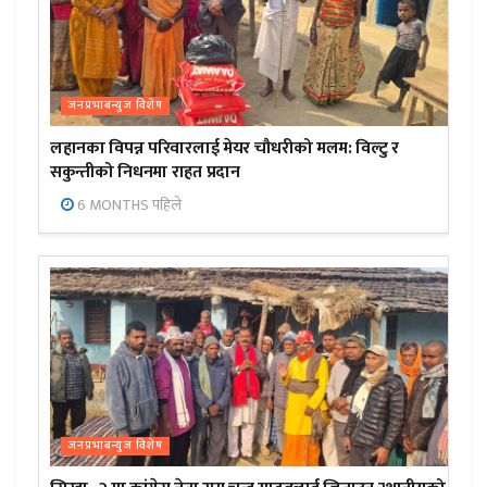
जनप्रभाबन्युज विशेष
लहानका विपन्न परिवारलाई मेयर चौधरीको मलम: विल्टु र
सकुन्तीको निधनमा राहत प्रदान
6 MONTHS पहिले
जनप्रभाबन्युज विशेष