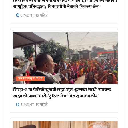
सिरहा–२ मा कांग्रेस नेता राम चन्द्र यादवलाई जिताउन स्थानीयको
सामूहिक प्रतिबद्धता; ‘विकासप्रेमी नेताको विकल्प छैन’
6 MONTHS पहिले
जनप्रभाबन्युज विशेष
सिरहा-२ मा फेरियो चुनावी लहर:’सुख-दुःखका साथी’ रामचन्द्र
यादवको पल्ला भारी, ‘टुरिस्ट नेता’ विरुद्ध जनआक्रोश
6 MONTHS पहिले