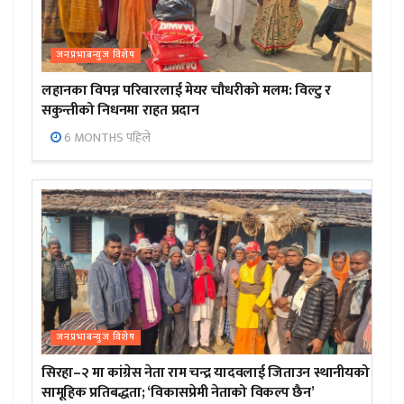
जनप्रभाबन्युज विशेष
लहानका विपन्न परिवारलाई मेयर चौधरीको मलम: विल्टु र
सकुन्तीको निधनमा राहत प्रदान
6 MONTHS पहिले
जनप्रभाबन्युज विशेष
सिरहा–२ मा कांग्रेस नेता राम चन्द्र यादवलाई जिताउन स्थानीयको
सामूहिक प्रतिबद्धता; ‘विकासप्रेमी नेताको विकल्प छैन’