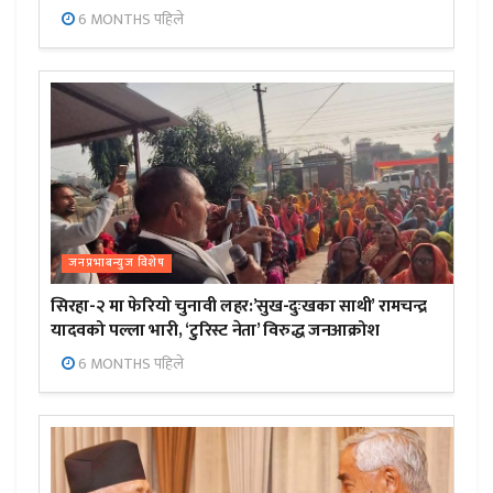
6 MONTHS पहिले
जनप्रभाबन्युज विशेष
सिरहा-२ मा फेरियो चुनावी लहर:’सुख-दुःखका साथी’ रामचन्द्र
यादवको पल्ला भारी, ‘टुरिस्ट नेता’ विरुद्ध जनआक्रोश
6 MONTHS पहिले