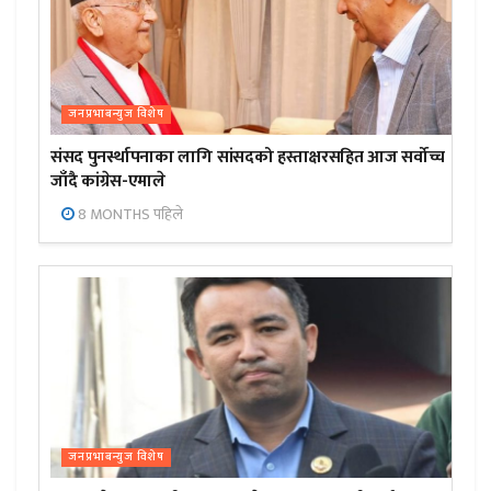
जनप्रभाबन्युज विशेष
संसद पुनर्स्थापनाका लागि सांसदको हस्ताक्षरसहित आज सर्वोच्च
जाँदै कांग्रेस-एमाले
8 MONTHS पहिले
जनप्रभाबन्युज विशेष