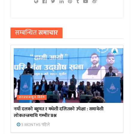
सम्बन्धित
समाचार
जनप्रभाबन्युज विशेष
नयाँ दलको बहुमत र मधेशी दलितको उपेक्षा : समावेशी
लोकतन्त्रमाथि गम्भीर प्रश्न
5 MONTHS पहिले