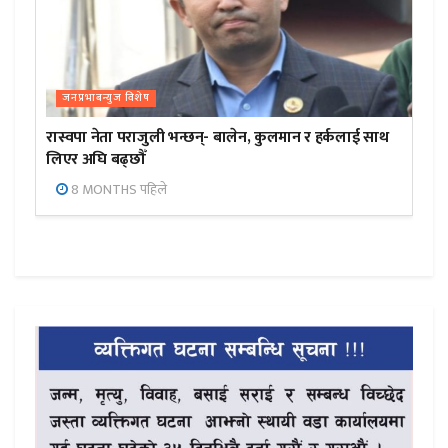
जनप्रभाबन्युज विशेष
रास्वपा नेता पराजुली भन्छन्- बालेन, कुलमान र हर्कलाई साथ
लिएर अघि बढ्छौँ
8 MONTHS पहिले