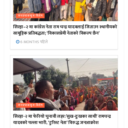
जनप्रभाबन्युज विशेष
सिरहा–२ मा कांग्रेस नेता राम चन्द्र यादवलाई जिताउन स्थानीयको
सामूहिक प्रतिबद्धता; ‘विकासप्रेमी नेताको विकल्प छैन’
6 MONTHS पहिले
जनप्रभाबन्युज विशेष
सिरहा-२ मा फेरियो चुनावी लहर:’सुख-दुःखका साथी’ रामचन्द्र
यादवको पल्ला भारी, ‘टुरिस्ट नेता’ विरुद्ध जनआक्रोश