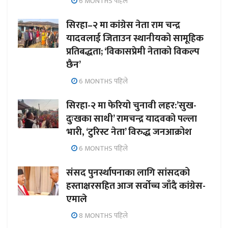
6 MONTHS पहिले
सिरहा–२ मा कांग्रेस नेता राम चन्द्र
यादवलाई जिताउन स्थानीयको सामूहिक
प्रतिबद्धता; ‘विकासप्रेमी नेताको विकल्प
छैन’
6 MONTHS पहिले
सिरहा-२ मा फेरियो चुनावी लहर:’सुख-
दुःखका साथी’ रामचन्द्र यादवको पल्ला
भारी, ‘टुरिस्ट नेता’ विरुद्ध जनआक्रोश
6 MONTHS पहिले
संसद पुनर्स्थापनाका लागि सांसदको
हस्ताक्षरसहित आज सर्वोच्च जाँदै कांग्रेस-
एमाले
8 MONTHS पहिले