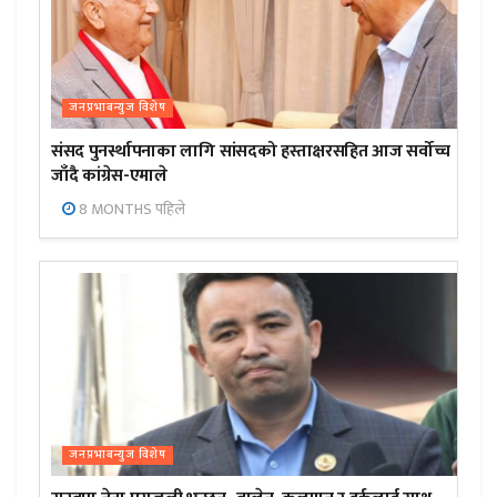
जनप्रभाबन्युज विशेष
संसद पुनर्स्थापनाका लागि सांसदको हस्ताक्षरसहित आज सर्वोच्च
जाँदै कांग्रेस-एमाले
8 MONTHS पहिले
जनप्रभाबन्युज विशेष