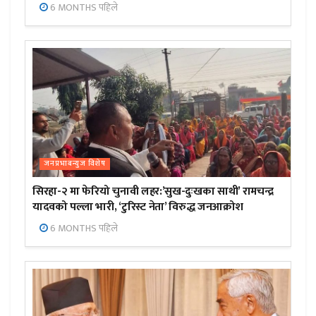
6 MONTHS पहिले
जनप्रभाबन्युज विशेष
सिरहा-२ मा फेरियो चुनावी लहर:’सुख-दुःखका साथी’ रामचन्द्र
यादवको पल्ला भारी, ‘टुरिस्ट नेता’ विरुद्ध जनआक्रोश
6 MONTHS पहिले