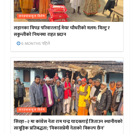
जनप्रभाबन्युज विशेष
लहानका विपन्न परिवारलाई मेयर चौधरीको मलम: विल्टु र
सकुन्तीको निधनमा राहत प्रदान
6 MONTHS पहिले
जनप्रभाबन्युज विशेष
सिरहा–२ मा कांग्रेस नेता राम चन्द्र यादवलाई जिताउन स्थानीयको
सामूहिक प्रतिबद्धता; ‘विकासप्रेमी नेताको विकल्प छैन’