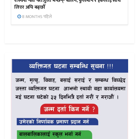
रास्वपा नेता पराजुली भन्छन्- बालेन, कुलमान र हर्कलाई साथ
लिएर अघि बढ्छौँ
8 MONTHS पहिले