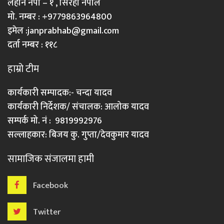
लहान नपा – १ , सिरहा नेपाल
मो. नम्बर : +9779863964800
इमेल :
janprabhab@gmail.com
दर्ता नम्बर : ११८
हाम्रो टीम
कार्यकारी सम्पादक:- चन्दा यादव
कार्यकारी निर्देशक/ संचालक: आलोक यादव
सम्पर्क मो. नं : 9819992976
सल्लाहकार: बिजय कु. गुप्ता/देवकुमार यादव
सामाजिक संजालमा हामी
Facebook
Twitter