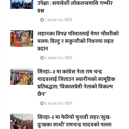
उपेक्षा : समावेशी लोकतन्त्रमाथि गम्भीर
प्रश्न
5 MONTHS पहिले
लहानका विपन्न परिवारलाई मेयर चौधरीको
मलम: विल्टु र सकुन्तीको निधनमा राहत
प्रदान
6 MONTHS पहिले
सिरहा–२ मा कांग्रेस नेता राम चन्द्र
यादवलाई जिताउन स्थानीयको सामूहिक
प्रतिबद्धता; ‘विकासप्रेमी नेताको विकल्प
छैन’
6 MONTHS पहिले
सिरहा-२ मा फेरियो चुनावी लहर:’सुख-
दुःखका साथी’ रामचन्द्र यादवको पल्ला