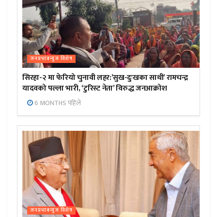
जनप्रभाबन्युज विशेष
सिरहा-२ मा फेरियो चुनावी लहर:’सुख-दुःखका साथी’ रामचन्द्र
यादवको पल्ला भारी, ‘टुरिस्ट नेता’ विरुद्ध जनआक्रोश
6 MONTHS पहिले
जनप्रभाबन्युज विशेष