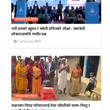
जनप्रभाबन्युज विशेष
नयाँ दलको बहुमत र मधेशी दलितको उपेक्षा : समावेशी
लोकतन्त्रमाथि गम्भीर प्रश्न
5 MONTHS पहिले
जनप्रभाबन्युज विशेष
लहानका विपन्न परिवारलाई मेयर चौधरीको मलम: विल्टु र