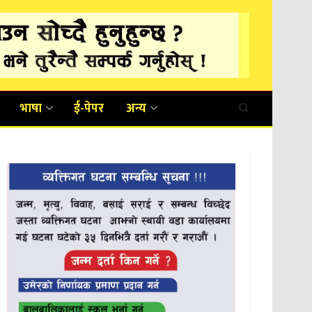
भाषा
ई-पेपर
अन्य