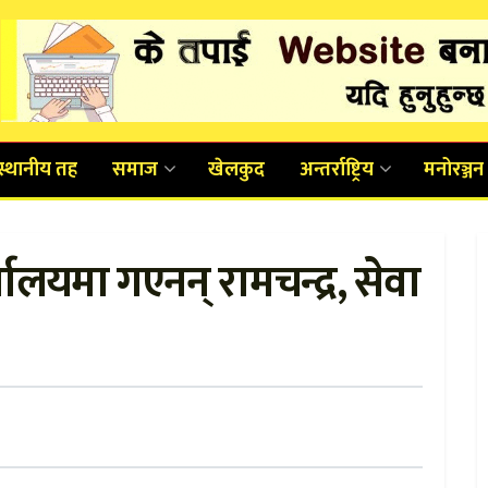
स्थानीय तह
समाज
खेलकुद
अन्तर्राष्ट्रिय
मनोरञ्जन
लयमा गएनन् रामचन्द्र, सेवा