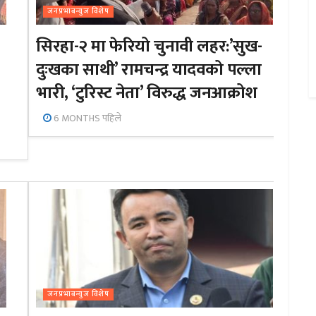
जनप्रभाबन्युज विशेष
सिरहा-२ मा फेरियो चुनावी लहर:’सुख-
दुःखका साथी’ रामचन्द्र यादवको पल्ला
भारी, ‘टुरिस्ट नेता’ विरुद्ध जनआक्रोश
6 MONTHS पहिले
जनप्रभाबन्युज विशेष