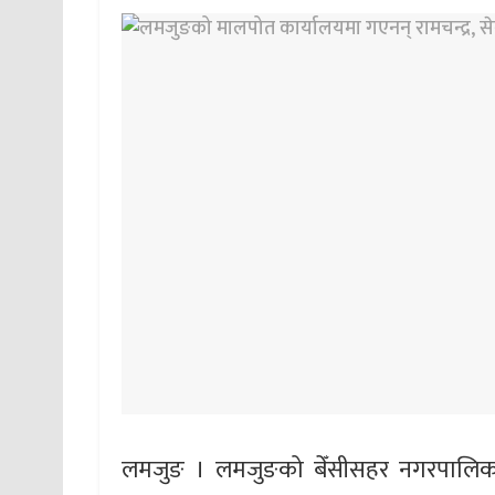
लमजुङ । लमजुङको बेँसीसहर नगरपालिका