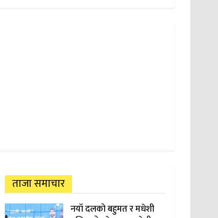
ताजा समाचार
नयाँ दलको बहुमत र मधेशी