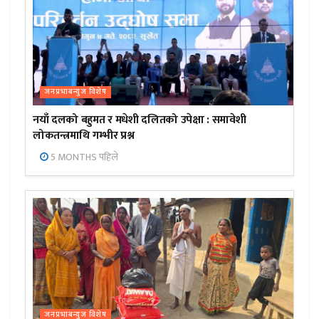
जनप्रभाबन्युज विशेष
नयाँ दलको बहुमत र मधेशी दलितको उपेक्षा : समावेशी
लोकतन्त्रमाथि गम्भीर प्रश्न
5 MONTHS पहिले
जनप्रभाबन्युज विशेष