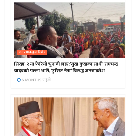
जनप्रभाबन्युज विशेष
सिरहा-२ मा फेरियो चुनावी लहर:’सुख-दुःखका साथी’ रामचन्द्र
यादवको पल्ला भारी, ‘टुरिस्ट नेता’ विरुद्ध जनआक्रोश
6 MONTHS पहिले