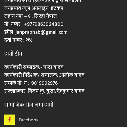
जनप्रभाव साप्ताहिक पत्रीका द्वारा संचालित
जनप्रभाव न्युज अनलाइन डटकम
लहान नपा – १ , सिरहा नेपाल
मो. नम्बर : +9779863964800
इमेल :
janprabhab@gmail.com
दर्ता नम्बर : ११८
हाम्रो टीम
कार्यकारी सम्पादक:- चन्दा यादव
कार्यकारी निर्देशक/ संचालक: आलोक यादव
सम्पर्क मो. नं : 9819992976
सल्लाहकार: बिजय कु. गुप्ता/देवकुमार यादव
सामाजिक संजालमा हामी
Facebook