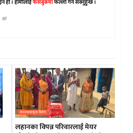
इन हो ।
हामीलाई
फेसबुकमा
फल्लो गर्न सक्नुहुन्छ ।
जनप्रभाबन्युज विशेष
लहानका विपन्न परिवारलाई मेयर