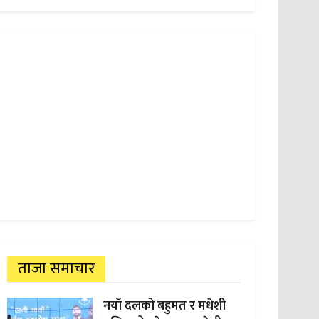
ताजा समाचार
नयाँ दलको बहुमत र मधेशी