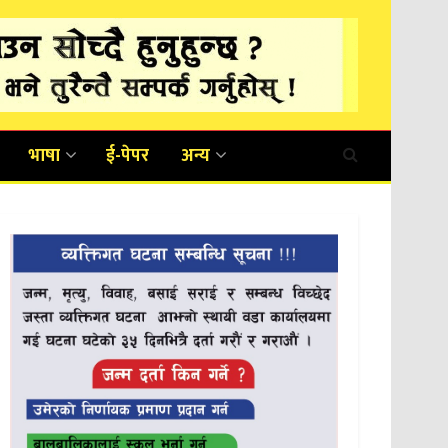
भाषा
ई-पेपर
अन्य