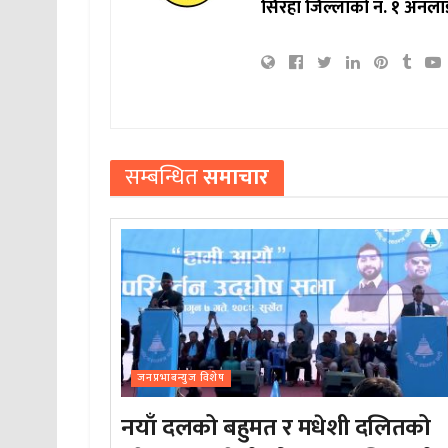
सिरहा जिल्लाको नं. १ अनला
सम्बन्धित
समाचार
जनप्रभाबन्युज विशेष
नयाँ दलको बहुमत र मधेशी दलितको