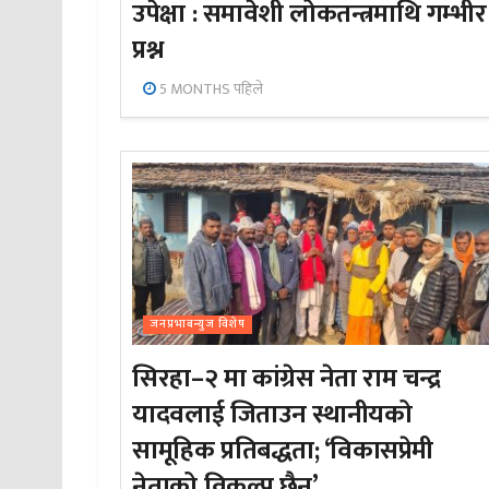
उपेक्षा : समावेशी लोकतन्त्रमाथि गम्भीर
प्रश्न
5 MONTHS पहिले
जनप्रभाबन्युज विशेष
सिरहा–२ मा कांग्रेस नेता राम चन्द्र
यादवलाई जिताउन स्थानीयको
सामूहिक प्रतिबद्धता; ‘विकासप्रेमी
नेताको विकल्प छैन’