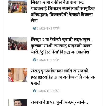
सिरहा–२ मा कांग्रेस नेता राम चन्द्र
यादवलाई जिताउन स्थानीयको सामूहिक
प्रतिबद्धता; ‘विकासप्रेमी नेताको विकल्प
छैन’
6 MONTHS पहिले
सिरहा-२ मा फेरियो चुनावी लहर:’सुख-
दुःखका साथी’ रामचन्द्र यादवको पल्ला
भारी, ‘टुरिस्ट नेता’ विरुद्ध जनआक्रोश
6 MONTHS पहिले
संसद पुनर्स्थापनाका लागि सांसदको
हस्ताक्षरसहित आज सर्वोच्च जाँदै कांग्रेस-
एमाले
8 MONTHS पहिले
रास्वपा नेता पराजुली भन्छन्- बालेन,