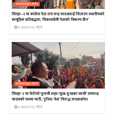
जनप्रभाबन्युज विशेष
सिरहा–२ मा कांग्रेस नेता राम चन्द्र यादवलाई जिताउन स्थानीयको
सामूहिक प्रतिबद्धता; ‘विकासप्रेमी नेताको विकल्प छैन’
6 MONTHS पहिले
जनप्रभाबन्युज विशेष
सिरहा-२ मा फेरियो चुनावी लहर:’सुख-दुःखका साथी’ रामचन्द्र
यादवको पल्ला भारी, ‘टुरिस्ट नेता’ विरुद्ध जनआक्रोश
6 MONTHS पहिले