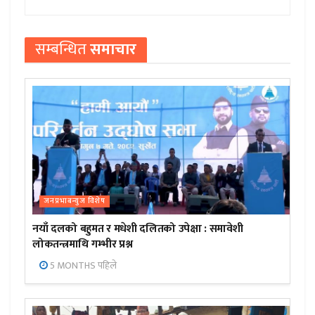
सम्बन्धित
समाचार
जनप्रभाबन्युज विशेष
नयाँ दलको बहुमत र मधेशी दलितको उपेक्षा : समावेशी
लोकतन्त्रमाथि गम्भीर प्रश्न
5 MONTHS पहिले