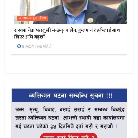
जनप्रभाबन्युज विशेष
रास्वपा नेता पराजुली भन्छन्- बालेन, कुलमान र हर्कलाई साथ
लिएर अघि बढ्छौँ
8 MONTHS पहिले