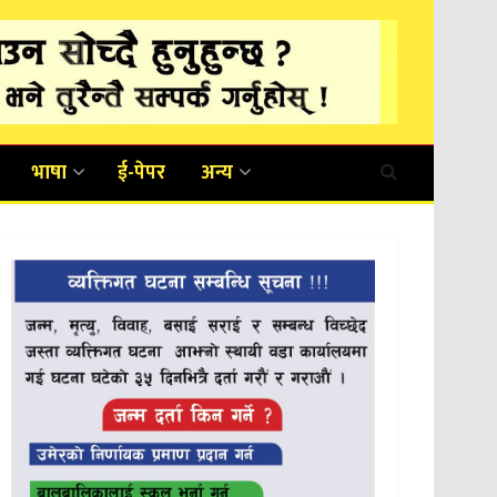
भाषा
ई-पेपर
अन्य