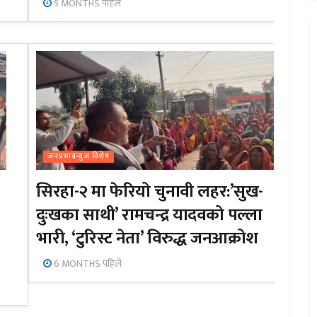
5 MONTHS पहिले
जनप्रभाबन्युज विशेष
सिरहा-२ मा फेरियो चुनावी लहर:’सुख-
दुःखका साथी’ रामचन्द्र यादवको पल्ला
भारी, ‘टुरिस्ट नेता’ विरुद्ध जनआक्रोश
6 MONTHS पहिले