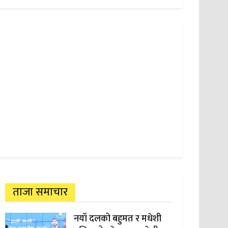
ताजा समाचार
नयाँ दलको बहुमत र मधेशी