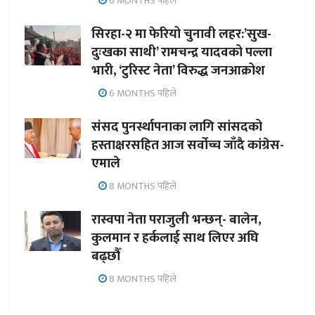
6 MONTHS पहिले
सिरहा-२ मा फेरियो चुनावी लहर:’सुख-
दुःखका साथी’ रामचन्द्र यादवको पल्ला
भारी, ‘टुरिस्ट नेता’ विरुद्ध जनआक्रोश
6 MONTHS पहिले
संसद पुनर्स्थापनाका लागि सांसदको
हस्ताक्षरसहित आज सर्वोच्च जाँदै कांग्रेस-
एमाले
8 MONTHS पहिले
रास्वपा नेता पराजुली भन्छन्- बालेन,
कुलमान र हर्कलाई साथ लिएर अघि
बढ्छौँ
8 MONTHS पहिले