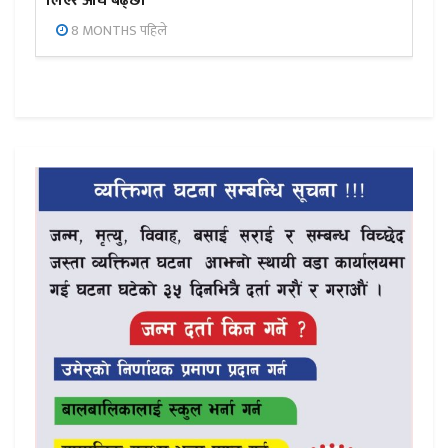
लिएर अघि बढ्छौँ
8 MONTHS पहिले