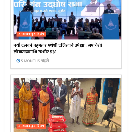
जनप्रभाबन्युज विशेष
नयाँ दलको बहुमत र मधेशी दलितको उपेक्षा : समावेशी
लोकतन्त्रमाथि गम्भीर प्रश्न
5 MONTHS पहिले
जनप्रभाबन्युज विशेष