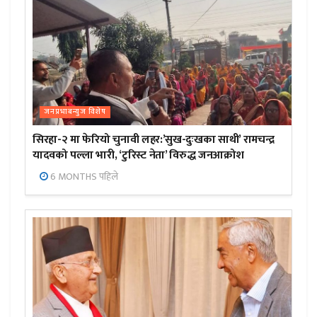
जनप्रभाबन्युज विशेष
सिरहा-२ मा फेरियो चुनावी लहर:’सुख-दुःखका साथी’ रामचन्द्र
यादवको पल्ला भारी, ‘टुरिस्ट नेता’ विरुद्ध जनआक्रोश
6 MONTHS पहिले