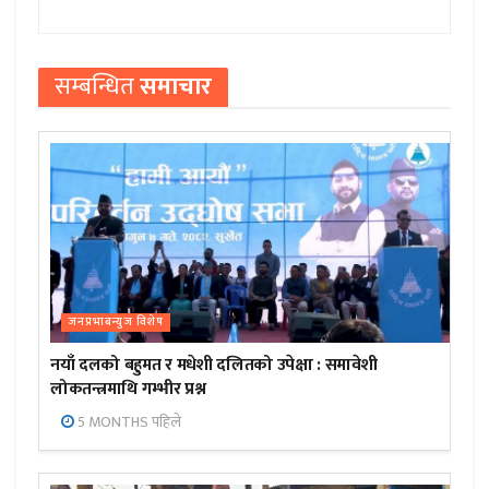
सम्बन्धित
समाचार
जनप्रभाबन्युज विशेष
नयाँ दलको बहुमत र मधेशी दलितको उपेक्षा : समावेशी
लोकतन्त्रमाथि गम्भीर प्रश्न
5 MONTHS पहिले