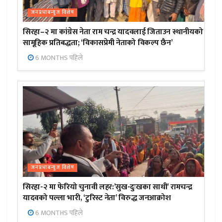
जनप्रभाबन्युज विशेष
सिरहा–२ मा कांग्रेस नेता राम चन्द्र यादवलाई जिताउन स्थानीयको
सामूहिक प्रतिबद्धता; ‘विकासप्रेमी नेताको विकल्प छैन’
6 MONTHS पहिले
जनप्रभाबन्युज विशेष
सिरहा-२ मा फेरियो चुनावी लहर:’सुख-दुःखका साथी’ रामचन्द्र
यादवको पल्ला भारी, ‘टुरिस्ट नेता’ विरुद्ध जनआक्रोश
6 MONTHS पहिले