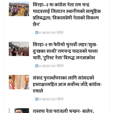
सिरहा–२ मा कांग्रेस नेता राम चन्द्र
यादवलाई जिताउन स्थानीयको सामूहिक
प्रतिबद्धता; ‘विकासप्रेमी नेताको विकल्प
छैन’
6 MONTHS पहिले
सिरहा-२ मा फेरियो चुनावी लहर:’सुख-
दुःखका साथी’ रामचन्द्र यादवको पल्ला
भारी, ‘टुरिस्ट नेता’ विरुद्ध जनआक्रोश
6 MONTHS पहिले
संसद पुनर्स्थापनाका लागि सांसदको
हस्ताक्षरसहित आज सर्वोच्च जाँदै कांग्रेस-
एमाले
8 MONTHS पहिले
रास्वपा नेता पराजुली भन्छन्- बालेन,