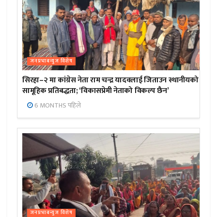
जनप्रभाबन्युज विशेष
सिरहा–२ मा कांग्रेस नेता राम चन्द्र यादवलाई जिताउन स्थानीयको
सामूहिक प्रतिबद्धता; ‘विकासप्रेमी नेताको विकल्प छैन’
6 MONTHS पहिले
जनप्रभाबन्युज विशेष