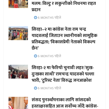
मलम: विल्टु र सकुन्तीको निधनमा राहत
प्रदान
6 MONTHS पहिले
सिरहा–२ मा कांग्रेस नेता राम चन्द्र
यादवलाई जिताउन स्थानीयको सामूहिक
प्रतिबद्धता; ‘विकासप्रेमी नेताको विकल्प
छैन’
6 MONTHS पहिले
सिरहा-२ मा फेरियो चुनावी लहर:’सुख-
दुःखका साथी’ रामचन्द्र यादवको पल्ला
भारी, ‘टुरिस्ट नेता’ विरुद्ध जनआक्रोश
6 MONTHS पहिले
संसद पुनर्स्थापनाका लागि सांसदको
हस्ताक्षरसहित आज सर्वोच्च जाँदै कांग्रेस-