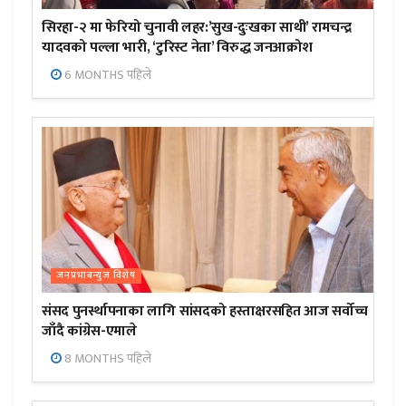
सिरहा-२ मा फेरियो चुनावी लहर:’सुख-दुःखका साथी’ रामचन्द्र
यादवको पल्ला भारी, ‘टुरिस्ट नेता’ विरुद्ध जनआक्रोश
6 MONTHS पहिले
जनप्रभाबन्युज विशेष
संसद पुनर्स्थापनाका लागि सांसदको हस्ताक्षरसहित आज सर्वोच्च
जाँदै कांग्रेस-एमाले
8 MONTHS पहिले