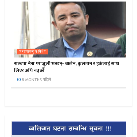
जनप्रभाबन्युज विशेष
रास्वपा नेता पराजुली भन्छन्- बालेन, कुलमान र हर्कलाई साथ
लिएर अघि बढ्छौँ
8 MONTHS पहिले