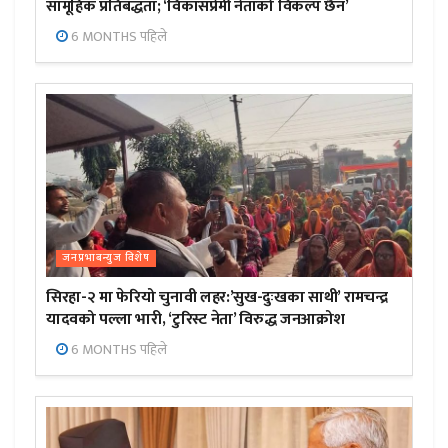
सामूहिक प्रतिबद्धता; ‘विकासप्रेमी नेताको विकल्प छैन’
6 MONTHS पहिले
जनप्रभाबन्युज विशेष
सिरहा-२ मा फेरियो चुनावी लहर:’सुख-दुःखका साथी’ रामचन्द्र
यादवको पल्ला भारी, ‘टुरिस्ट नेता’ विरुद्ध जनआक्रोश
6 MONTHS पहिले