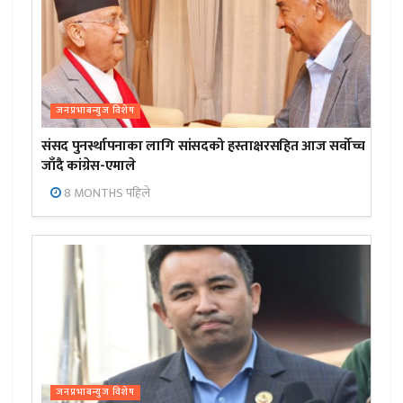
जनप्रभाबन्युज विशेष
संसद पुनर्स्थापनाका लागि सांसदको हस्ताक्षरसहित आज सर्वोच्च
जाँदै कांग्रेस-एमाले
8 MONTHS पहिले
जनप्रभाबन्युज विशेष