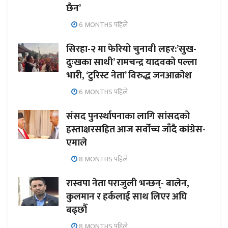
छैन’
6 MONTHS पहिले
सिरहा-२ मा फेरियो चुनावी लहर:’सुख-
दुःखका साथी’ रामचन्द्र यादवको पल्ला
भारी, ‘टुरिस्ट नेता’ विरुद्ध जनआक्रोश
6 MONTHS पहिले
संसद पुनर्स्थापनाका लागि सांसदको
हस्ताक्षरसहित आज सर्वोच्च जाँदै कांग्रेस-
एमाले
8 MONTHS पहिले
रास्वपा नेता पराजुली भन्छन्- बालेन,
कुलमान र हर्कलाई साथ लिएर अघि
बढ्छौँ
8 MONTHS पहिले