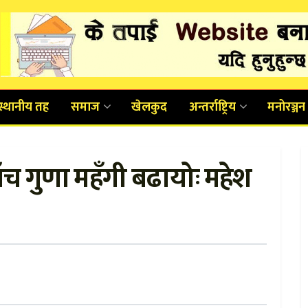
स्थानीय तह
समाज
खेलकुद
अन्तर्राष्ट्रिय
मनोरञ्जन
ँच गुणा महँगी बढायोः महेश