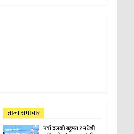
ताजा समाचार
नयाँ दलको बहुमत र मधेशी