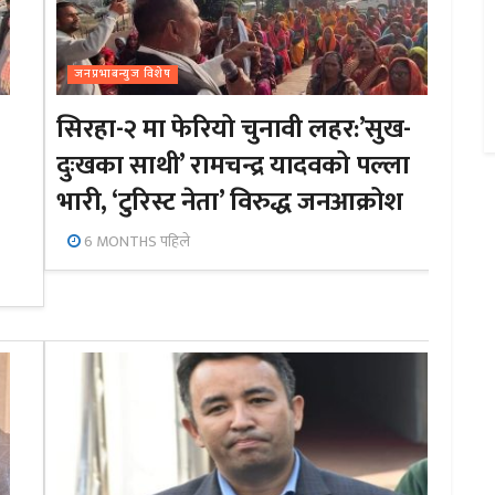
जनप्रभाबन्युज विशेष
सिरहा-२ मा फेरियो चुनावी लहर:’सुख-
दुःखका साथी’ रामचन्द्र यादवको पल्ला
भारी, ‘टुरिस्ट नेता’ विरुद्ध जनआक्रोश
6 MONTHS पहिले