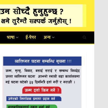
भाषा
ई-पेपर
अन्य