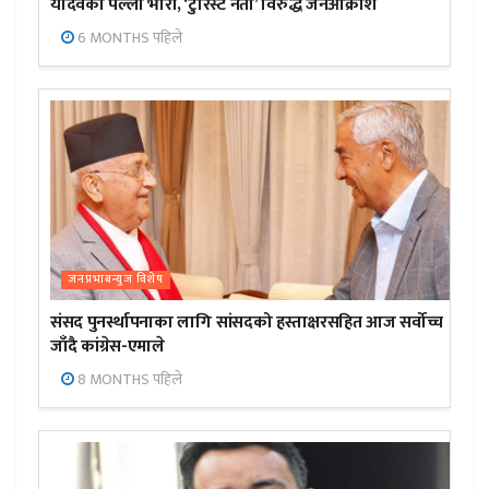
यादवको पल्ला भारी, ‘टुरिस्ट नेता’ विरुद्ध जनआक्रोश
6 MONTHS पहिले
जनप्रभाबन्युज विशेष
संसद पुनर्स्थापनाका लागि सांसदको हस्ताक्षरसहित आज सर्वोच्च
जाँदै कांग्रेस-एमाले
8 MONTHS पहिले