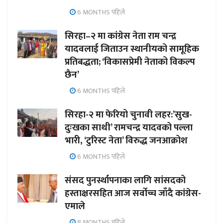
6 MONTHS पहिले
सिरहा–२ मा कांग्रेस नेता राम चन्द्र
यादवलाई जिताउन स्थानीयको सामूहिक
प्रतिबद्धता; ‘विकासप्रेमी नेताको विकल्प
छैन’
6 MONTHS पहिले
सिरहा-२ मा फेरियो चुनावी लहर:’सुख-
दुःखका साथी’ रामचन्द्र यादवको पल्ला
भारी, ‘टुरिस्ट नेता’ विरुद्ध जनआक्रोश
6 MONTHS पहिले
संसद पुनर्स्थापनाका लागि सांसदको
हस्ताक्षरसहित आज सर्वोच्च जाँदै कांग्रेस-
एमाले
8 MONTHS पहिले