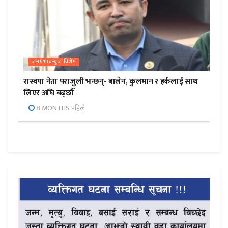
जनप्रभाबन्युज विशेष
रास्वपा नेता पराजुली भन्छन्- बालेन, कुलमान र हर्कलाई साथ
लिएर अघि बढ्छौँ
8 MONTHS पहिले