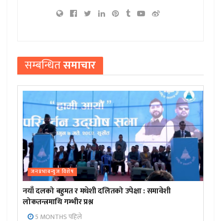
सम्बन्धित
समाचार
जनप्रभाबन्युज विशेष
नयाँ दलको बहुमत र मधेशी दलितको उपेक्षा : समावेशी
लोकतन्त्रमाथि गम्भीर प्रश्न
5 MONTHS पहिले