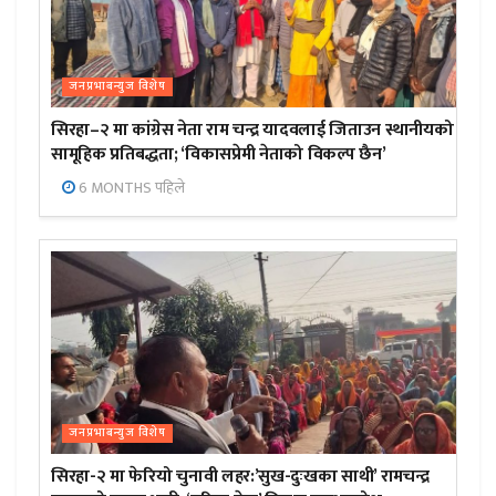
जनप्रभाबन्युज विशेष
सिरहा–२ मा कांग्रेस नेता राम चन्द्र यादवलाई जिताउन स्थानीयको
सामूहिक प्रतिबद्धता; ‘विकासप्रेमी नेताको विकल्प छैन’
6 MONTHS पहिले
जनप्रभाबन्युज विशेष
सिरहा-२ मा फेरियो चुनावी लहर:’सुख-दुःखका साथी’ रामचन्द्र