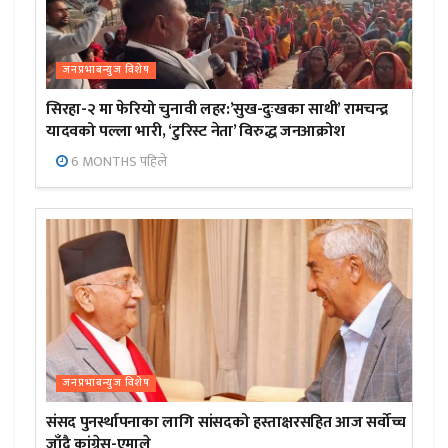
जनप्रभाबन्युज विशेष
सिरहा-२ मा फेरियो चुनावी लहर:’सुख-दुःखका साथी’ रामचन्द्र
यादवको पल्ला भारी, ‘टुरिस्ट नेता’ विरुद्ध जनआक्रोश
6 MONTHS पहिले
जनप्रभाबन्युज विशेष
संसद पुनर्स्थापनाका लागि सांसदको हस्ताक्षरसहित आज सर्वोच्च
जाँदै कांग्रेस-एमाले