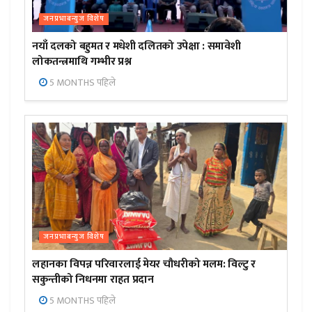
जनप्रभाबन्युज विशेष
नयाँ दलको बहुमत र मधेशी दलितको उपेक्षा : समावेशी
लोकतन्त्रमाथि गम्भीर प्रश्न
5 MONTHS पहिले
जनप्रभाबन्युज विशेष
लहानका विपन्न परिवारलाई मेयर चौधरीको मलम: विल्टु र
सकुन्तीको निधनमा राहत प्रदान
5 MONTHS पहिले