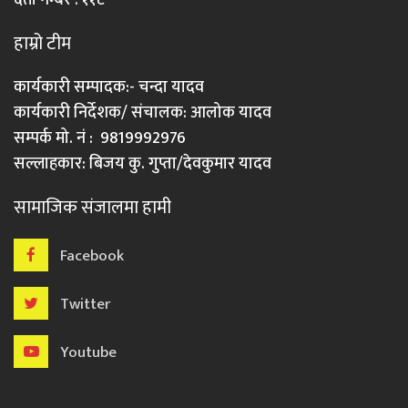
दर्ता नम्बर : ११८
हाम्रो टीम
कार्यकारी सम्पादक:- चन्दा यादव
कार्यकारी निर्देशक/ संचालक: आलोक यादव
सम्पर्क मो. नं : 9819992976
सल्लाहकार: बिजय कु. गुप्ता/देवकुमार यादव
सामाजिक संजालमा हामी
Facebook
Twitter
Youtube