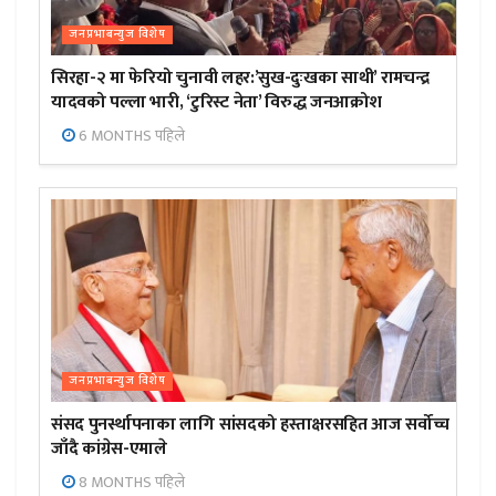
जनप्रभाबन्युज विशेष
सिरहा-२ मा फेरियो चुनावी लहर:’सुख-दुःखका साथी’ रामचन्द्र
यादवको पल्ला भारी, ‘टुरिस्ट नेता’ विरुद्ध जनआक्रोश
6 MONTHS पहिले
जनप्रभाबन्युज विशेष
संसद पुनर्स्थापनाका लागि सांसदको हस्ताक्षरसहित आज सर्वोच्च
जाँदै कांग्रेस-एमाले
8 MONTHS पहिले