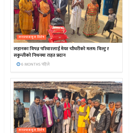
जनप्रभाबन्युज विशेष
लहानका विपन्न परिवारलाई मेयर चौधरीको मलम: विल्टु र
सकुन्तीको निधनमा राहत प्रदान
6 MONTHS पहिले
जनप्रभाबन्युज विशेष