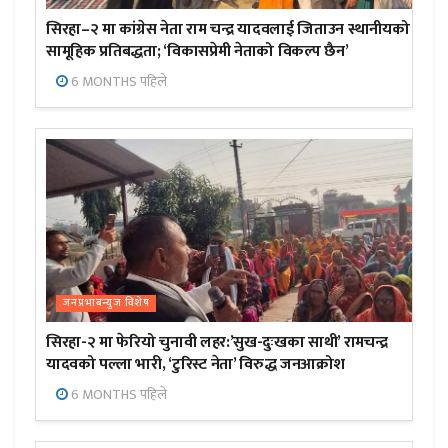
सिरहा–२ मा कांग्रेस नेता राम चन्द्र यादवलाई जिताउन स्थानीयको
सामूहिक प्रतिबद्धता; ‘विकासप्रेमी नेताको विकल्प छैन’
6 MONTHS पहिले
जनप्रभाबन्युज विशेष
सिरहा-२ मा फेरियो चुनावी लहर:’सुख-दुःखका साथी’ रामचन्द्र
यादवको पल्ला भारी, ‘टुरिस्ट नेता’ विरुद्ध जनआक्रोश
6 MONTHS पहिले