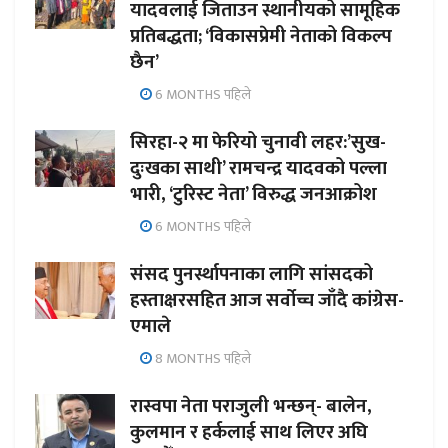
यादवलाई जिताउन स्थानीयको सामूहिक
प्रतिबद्धता; ‘विकासप्रेमी नेताको विकल्प
छैन’
6 MONTHS पहिले
सिरहा-२ मा फेरियो चुनावी लहर:’सुख-
दुःखका साथी’ रामचन्द्र यादवको पल्ला
भारी, ‘टुरिस्ट नेता’ विरुद्ध जनआक्रोश
6 MONTHS पहिले
संसद पुनर्स्थापनाका लागि सांसदको
हस्ताक्षरसहित आज सर्वोच्च जाँदै कांग्रेस-
एमाले
8 MONTHS पहिले
रास्वपा नेता पराजुली भन्छन्- बालेन,
कुलमान र हर्कलाई साथ लिएर अघि