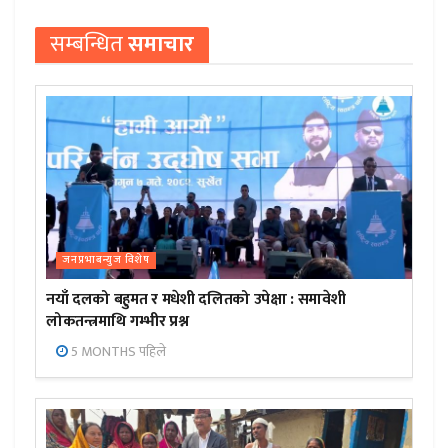
सम्बन्धित
समाचार
जनप्रभाबन्युज विशेष
नयाँ दलको बहुमत र मधेशी दलितको उपेक्षा : समावेशी
लोकतन्त्रमाथि गम्भीर प्रश्न
5 MONTHS पहिले