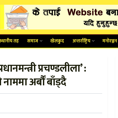
स्थानीय तह
समाज
खेलकुद
अन्तर्राष्ट्रिय
मनोरञ्जन
धानमन्त्री प्रचण्डलीला’ :
ममा अर्बौं बाँड्दै