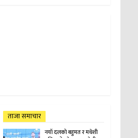
ताजा समाचार
नयाँ दलको बहुमत र मधेशी