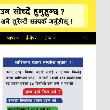
भाषा
ई-पेपर
अन्य